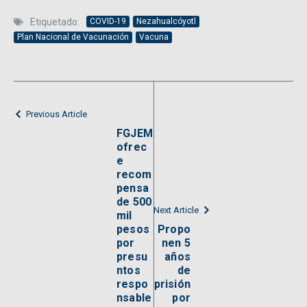
Etiquetado:
COVID-19
Nezahualcóyotl
Plan Nacional de Vacunación
Vacuna
Previous Article
FGJEM
ofrec
e
recom
pensa
de 500
Next Article
mil
pesos
Propo
por
nen 5
presu
años
ntos
de
respo
prisión
nsable
por