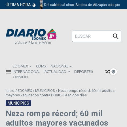
Saltar al contenido
ÚLTIMA HORA
Del cabildo al circo: Síndica de Atizapán opta por el 
Buscar:
La Voz del Estado de México
EDOMÉX
CDMX
NACIONAL
INTERNACIONAL
ACTUALIDAD
DEPORTES
OPINIÓN
Inicio
/
EDOMÉX
/
MUNICIPIOS
/
Neza rompe récord; 60 mil adultos
mayores vacunados contra COVID-19 en dos días
MUNICIPIOS
Neza rompe récord; 60 mil
adultos mayores vacunados