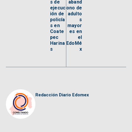
s de
aband
ejecuc
ono de
ión de
adulto
policía
s
s en
mayor
Coate
es en
pec
el
Harina
EdoMé
s
x
Redacción Diario Edomex