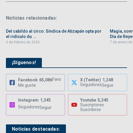
Noticias relacionadas:
Del cabildo al circo: Síndica de Atizapán opta por
Magia, sonri
el ridículo du ...
Día de Reyes
6 de febrero de 2026
7 de enero de
¡Síguenos!
Fans
Facebook
65,086
X (Twitter)
1,248
Seguidores
Me gusta
Seguir
Instagram
1,345
Youtube
5,345
Suscriptores
Seguidores
Seguir
Suscribirse
Noticias destacadas: