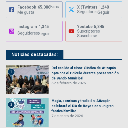
Fans
Facebook
65,086
X (Twitter)
1,248
Seguidores
Me gusta
Seguir
Instagram
1,345
Youtube
5,345
Suscriptores
Seguidores
Seguir
Suscribirse
Noticias destacadas:
Del cabildo al circo: Síndica de Atizapán
1
opta por el ridículo durante presentación
de Bando Municipal
6 de febrero de 2026
Magia, sonrisas y tradición: Atizapán
2
celebrará el Día de Reyes con un gran
festival familiar
7 de enero de 2026