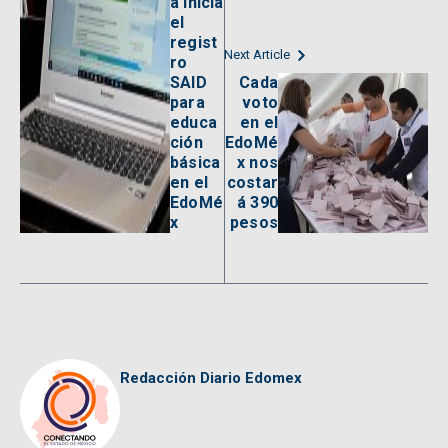
a inicia
el
regist
Next Article
ro
SAID
Cada
para
voto
educa
en el
ción
EdoMé
básica
x nos
en el
costar
EdoMé
á 390
x
pesos
Redacción Diario Edomex