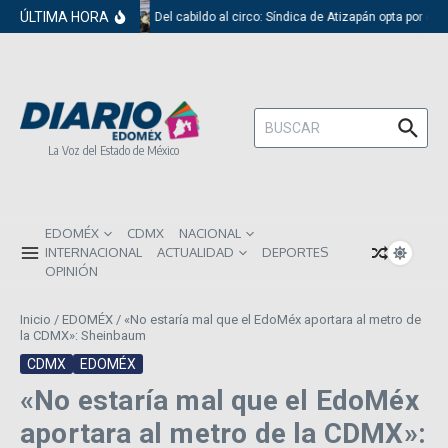
Saltar al contenido
ÚLTIMA HORA
Del cabildo al circo: Síndica de Atizapán opta por el 
Buscar:
La Voz del Estado de México
EDOMÉX
CDMX
NACIONAL
INTERNACIONAL
ACTUALIDAD
DEPORTES
OPINIÓN
Inicio
/
EDOMÉX
/
«No estaría mal que el EdoMéx aportara al metro de
la CDMX»: Sheinbaum
CDMX
EDOMÉX
«No estaría mal que el EdoMéx
aportara al metro de la CDMX»: