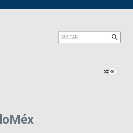
Buscar:
EdoMéx