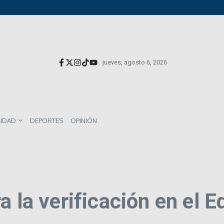
versionistas extranjeros; emite nueva deuda externa
el impacto directo en salarios y precios
munes entre los mexicanos
jueves, agosto 6, 2026
LIDAD
DEPORTES
OPINIÓN
a la verificación en el 