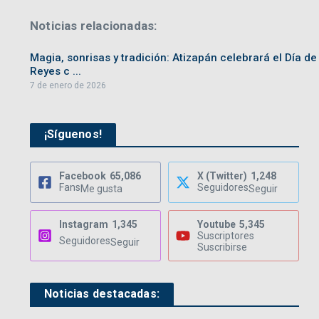
Noticias relacionadas:
Magia, sonrisas y tradición: Atizapán celebrará el Día de
Reyes c ...
7 de enero de 2026
¡Síguenos!
Facebook
65,086
X (Twitter)
1,248
Fans
Seguidores
Me gusta
Seguir
Instagram
1,345
Youtube
5,345
Suscriptores
Seguidores
Seguir
Suscribirse
Noticias destacadas: