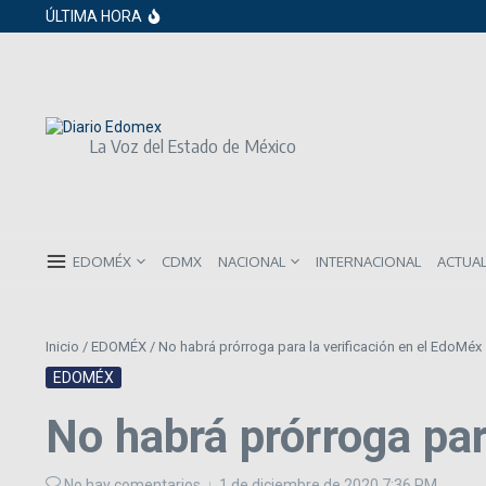
Saltar al contenido
Gobierno de Sheinbaum pide prestado a in
ÚLTIMA HORA
ISR subirá en México para 2026: Así será 
Año Nuevo 2026: Los propósitos más co
La Voz del Estado de México
EDOMÉX
CDMX
NACIONAL
INTERNACIONAL
ACTUA
Inicio
/
EDOMÉX
/
No habrá prórroga para la verificación en el EdoMéx
EDOMÉX
No habrá prórroga par
No hay comentarios
1 de diciembre de 2020
7:36 PM