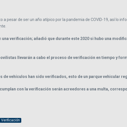
sto a pesar de ser un año atípico por la pandemia de COVID-19, así lo in
nte.
on
una verificación; añadió que durante este 2020 si hubo una modific
vilistas llevarán a cabo el proceso de verificación en tiempo y for
 de vehículos han sido verificados, esto de un parque vehicular re
cumplan con la verificación serán acreedores a una multa, corresp
Verificación