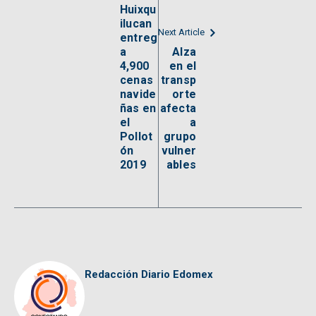
Huixqu
ilucan
Next Article
entreg
a
Alza
4,900
en el
cenas
transp
navide
orte
ñas en
afecta
el
a
Pollot
grupo
ón
vulner
2019
ables
Redacción Diario Edomex