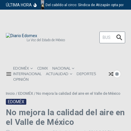
Saltar al contenido
ÚLTIMA HORA
Del cabildo al circo: Síndica de Atizapán opta por el 
Buscar:
La Voz del Estado de México
EDOMÉX
CDMX
NACIONAL
INTERNACIONAL
ACTUALIDAD
DEPORTES
OPINIÓN
Inicio
/
EDOMÉX
/
No mejora la calidad del aire en el Valle de México
EDOMÉX
No mejora la calidad del aire en
el Valle de México