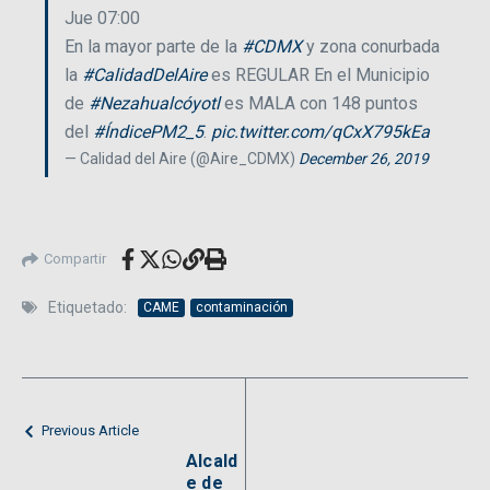
Jue 07:00
En la mayor parte de la
#CDMX
y zona conurbada
la
#CalidadDelAire
es REGULAR En el Municipio
de
#Nezahualcóyotl
es MALA con 148 puntos
del
#ÍndicePM2_5
.
pic.twitter.com/qCxX795kEa
— Calidad del Aire (@Aire_CDMX)
December 26, 2019
Compartir
Etiquetado:
CAME
contaminación
Previous Article
Alcald
e de