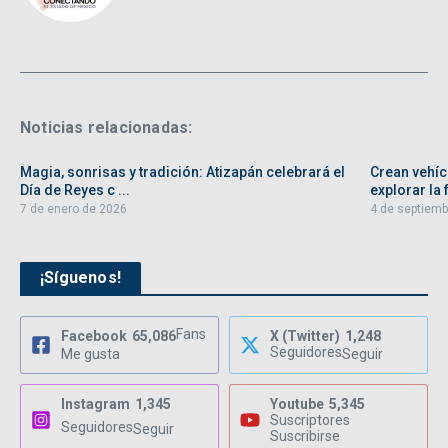
Noticias relacionadas:
Magia, sonrisas y tradición: Atizapán celebrará el
Crean vehíc
Día de Reyes c ...
explorar la f
7 de enero de 2026
4 de septiemb
¡Síguenos!
Fans
Facebook
65,086
X (Twitter)
1,248
Seguidores
Me gusta
Seguir
Instagram
1,345
Youtube
5,345
Suscriptores
Seguidores
Seguir
Suscribirse