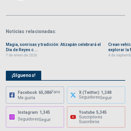
Noticias relacionadas:
Magia, sonrisas y tradición: Atizapán celebrará el
Crean vehíc
Día de Reyes c ...
explorar la f
7 de enero de 2026
4 de septiemb
¡Síguenos!
Fans
Facebook
65,086
X (Twitter)
1,248
Seguidores
Me gusta
Seguir
Instagram
1,345
Youtube
5,345
Suscriptores
Seguidores
Seguir
Suscribirse