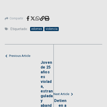
Compartir
Etiquetado:
edomex
violencia
Previous Article
Joven
de 25
años
es
violad
a,
estran
Next Article
gulada
y
Detien
aband
en a