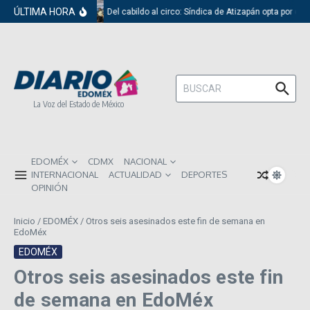
Saltar al contenido
ÚLTIMA HORA
Del cabildo al circo: Síndica de Atizapán opta por el 
Buscar:
La Voz del Estado de México
EDOMÉX
CDMX
NACIONAL
INTERNACIONAL
ACTUALIDAD
DEPORTES
OPINIÓN
Inicio
/
EDOMÉX
/
Otros seis asesinados este fin de semana en
EdoMéx
EDOMÉX
Otros seis asesinados este fin
de semana en EdoMéx