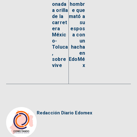
onada
hombr
a orilla
e que
de la
mató a
carret
su
era
espos
Méxic
a con
o-
un
Toluca
hacha
,
en
sobre
EdoMé
vive
x
Redacción Diario Edomex