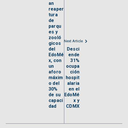
an
reaper
tura
de
parqu
es y
zooló
Next Article
gicos
del
Desci
EdoMé
ende
x, con
31%
un
ocupa
aforo
ción
máxim
hospit
o del
alaria
30%
en el
de su
EdoMé
capaci
x y
dad
CDMX