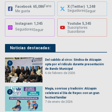
Fans
Facebook
65,086
X (Twitter)
1,248
Seguidores
Me gusta
Seguir
Instagram
1,345
Youtube
5,345
Suscriptores
Seguidores
Seguir
Suscribirse
Noticias destacadas:
Del cabildo al circo: Síndica de Atizapán
1
opta por el ridículo durante presentación
de Bando Municipal
6 de febrero de 2026
Magia, sonrisas y tradición: Atizapán
2
celebrará el Día de Reyes con un gran
festival familiar
7 de enero de 2026