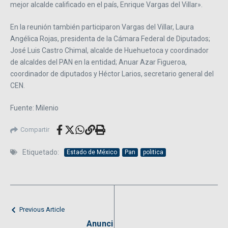
mejor alcalde calificado en el país, Enrique Vargas del Villar».
En la reunión también participaron Vargas del Villar, Laura
Angélica Rojas, presidenta de la Cámara Federal de Diputados;
José Luis Castro Chimal, alcalde de Huehuetoca y coordinador
de alcaldes del PAN en la entidad; Anuar Azar Figueroa,
coordinador de diputados y Héctor Larios, secretario general del
CEN.
Fuente: Milenio
Compartir
Etiquetado:
Estado de México
Pan
politica
Previous Article
Anunci