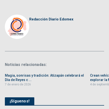
Redacción Diario Edomex
Noticias relacionadas:
Magia, sonrisas y tradición: Atizapán celebrará el
Crean vehíc
Día de Reyes c ...
explorar la f
7 de enero de 2026
4 de septiemb
¡Síguenos!