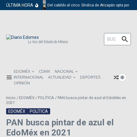
Saltar al contenido
ÚLTIMA HORA
Del cabildo al circo: Síndica de Atizapán opta por el 
Buscar:
La Voz del Estado de México
EDOMÉX
CDMX
NACIONAL
INTERNACIONAL
ACTUALIDAD
DEPORTES
OPINIÓN
Inicio
/
EDOMÉX
/
POLÍTICA
/
PAN busca pintar de azul el EdoMéx en
2021
EDOMÉX
POLÍTICA
PAN busca pintar de azul el
EdoMéx en 2021