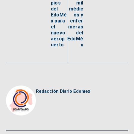
pios
mil
del
médic
EdoMé
os y
x para
enfer
el
meras
nuevo
del
aerop
EdoMé
uerto
x
Redacción Diario Edomex