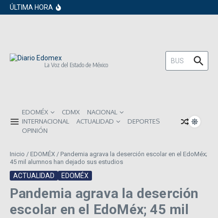
en los próximos 30 días
Saltar al contenido
ÚLTIMA HORA
Gobierno de Sheinbaum pide prestado a
inversionistas extranjeros; emite nueva
deuda externa
ISR subirá en México para 2026: Así será
el impacto directo en salarios y precios
Año Nuevo 2026: Los propósitos más
comunes entre los mexicanos
Buscar:
La Voz del Estado de México
EDOMÉX
CDMX
NACIONAL
INTERNACIONAL
ACTUALIDAD
DEPORTES
OPINIÓN
Inicio
/
EDOMÉX
/
Pandemia agrava la deserción escolar en el EdoMéx;
45 mil alumnos han dejado sus estudios
ACTUALIDAD
EDOMÉX
Pandemia agrava la deserción
escolar en el EdoMéx; 45 mil