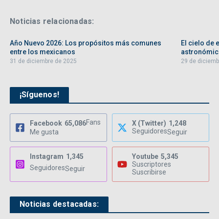
Noticias relacionadas:
Año Nuevo 2026: Los propósitos más comunes
El cielo de
entre los mexicanos
astronómic
31 de diciembre de 2025
29 de diciemb
¡Síguenos!
Fans
Facebook
65,086
X (Twitter)
1,248
Seguidores
Me gusta
Seguir
Instagram
1,345
Youtube
5,345
Suscriptores
Seguidores
Seguir
Suscribirse
Noticias destacadas: