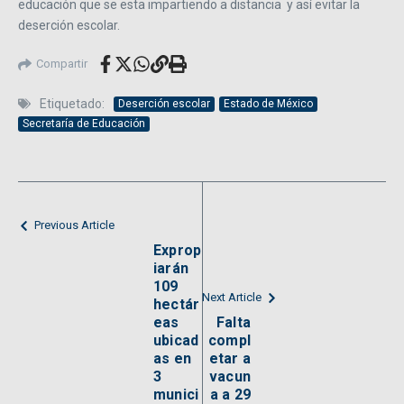
educación que se esta impartiendo a distancia y así evitar la
deserción escolar.
Compartir
Etiquetado:
Deserción escolar
Estado de México
Secretaría de Educación
Previous Article
Exprop
iarán
109
Next Article
hectár
eas
Falta
ubicad
compl
as en
etar a
3
vacun
munici
a a 29