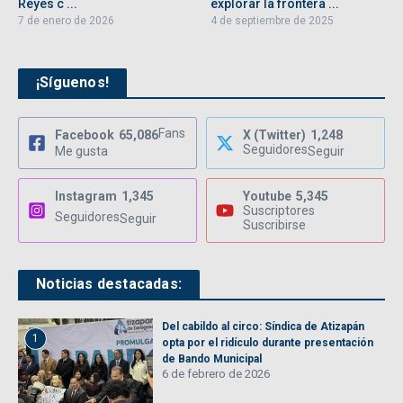
Reyes c ...
explorar la frontera ...
7 de enero de 2026
4 de septiembre de 2025
¡Síguenos!
Fans
Facebook
65,086
X (Twitter)
1,248
Seguidores
Me gusta
Seguir
Instagram
1,345
Youtube
5,345
Suscriptores
Seguidores
Seguir
Suscribirse
Noticias destacadas:
Del cabildo al circo: Síndica de Atizapán
1
opta por el ridículo durante presentación
de Bando Municipal
6 de febrero de 2026