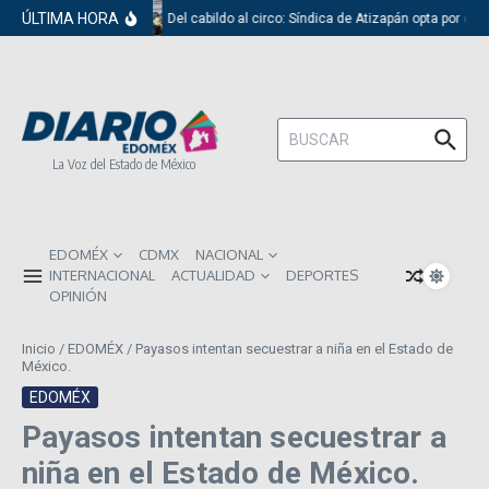
Saltar al contenido
ÚLTIMA HORA
Del cabildo al circo: Síndica de Atizapán opta por el 
Buscar:
La Voz del Estado de México
EDOMÉX
CDMX
NACIONAL
INTERNACIONAL
ACTUALIDAD
DEPORTES
OPINIÓN
Inicio
/
EDOMÉX
/
Payasos intentan secuestrar a niña en el Estado de
México.
EDOMÉX
Payasos intentan secuestrar a
niña en el Estado de México.