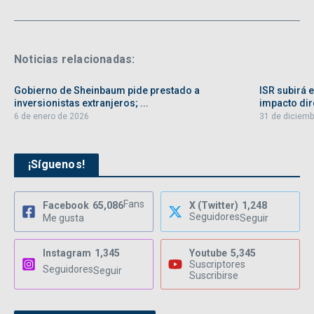
Noticias relacionadas:
Gobierno de Sheinbaum pide prestado a
ISR subirá 
inversionistas extranjeros; ...
impacto dire
6 de enero de 2026
31 de diciemb
¡Síguenos!
Fans
Facebook
65,086
X (Twitter)
1,248
Seguidores
Me gusta
Seguir
Instagram
1,345
Youtube
5,345
Suscriptores
Seguidores
Seguir
Suscribirse