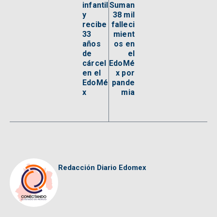
infantil
Suman
y
38 mil
recibe
falleci
33
mient
años
os en
de
el
cárcel
EdoMé
en el
x por
EdoMé
pande
x
mia
Redacción Diario Edomex