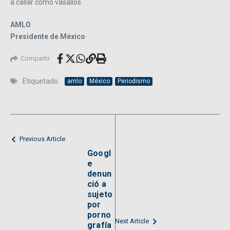
a callar como vasallos
AMLO
​Presidente de México
Compartir
Etiquetado:
amlo
México
Periodismo
Previous Article
Googl
e
denun
ció a
sujeto
por
porno
Next Article
grafía