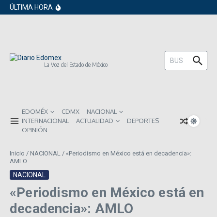
en los próximos 30 días
Saltar al contenido
ÚLTIMA HORA
Gobierno de Sheinbaum pide prestado a
inversionistas extranjeros; emite nueva
deuda externa
ISR subirá en México para 2026: Así será
el impacto directo en salarios y precios
Año Nuevo 2026: Los propósitos más
comunes entre los mexicanos
Buscar:
La Voz del Estado de México
EDOMÉX
CDMX
NACIONAL
INTERNACIONAL
ACTUALIDAD
DEPORTES
OPINIÓN
Inicio
/
NACIONAL
/
«Periodismo en México está en decadencia»:
AMLO
NACIONAL
«Periodismo en México está en
decadencia»: AMLO