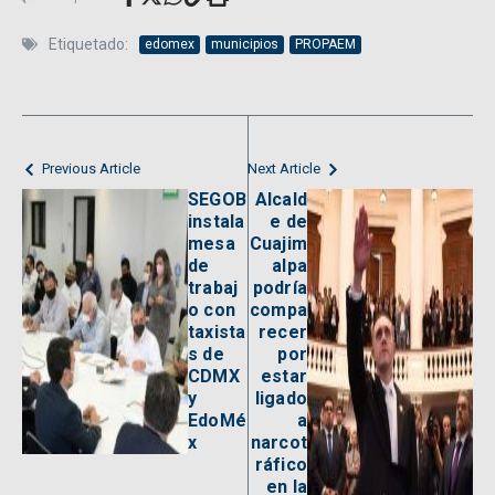
Etiquetado:
edomex
municipios
PROPAEM
Previous Article
Next Article
SEGOB
Alcald
instala
e de
mesa
Cuajim
de
alpa
trabaj
podría
o con
compa
taxista
recer
s de
por
CDMX
estar
y
ligado
EdoMé
a
x
narcot
ráfico
en la