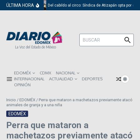
Saltar al contenido
ÚLTIMA HORA
Del cabildo al circo: Síndica de Atizapán opta por el r
Buscar:
La Voz del Estado de México
EDOMÉX
CDMX
NACIONAL
INTERNACIONAL
ACTUALIDAD
DEPORTES
OPINIÓN
Inicio
/
EDOMÉX
/
Perra que mataron a machetazos previamente atacó
animales de granja y a una niña
EDOMÉX
Perra que mataron a
machetazos previamente atacó