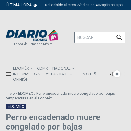
Saltar al contenido
ÚLTIMA HORA
Del cabildo al circo: Síndica de Atizapán opta por el 
Buscar:
La Voz del Estado de México
EDOMÉX
CDMX
NACIONAL
INTERNACIONAL
ACTUALIDAD
DEPORTES
OPINIÓN
Inicio
/
EDOMÉX
/
Perro encadenado muere congelado por bajas
temperaturas en el EdoMéx
EDOMÉX
Perro encadenado muere
congelado por bajas