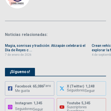
Noticias relacionadas:
Magia, sonrisas y tradición: Atizapán celebrará el
Crean vehíc
Día de Reyes c ...
explorar la f
7 de enero de 2026
4 de septiemb
¡Síguenos!
Fans
Facebook
65,086
X (Twitter)
1,248
Seguidores
Me gusta
Seguir
Instagram
1,345
Youtube
5,345
Suscriptores
Seguidores
Seguir