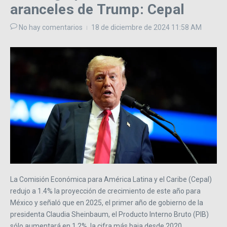
aranceles de Trump: Cepal
No hay comentarios
18 de diciembre de 2024
11:58 AM
La Comisión Económica para América Latina y el Caribe (Cepal)
redujo a 1.4% la proyección de crecimiento de este año para
México y señaló que en 2025, el primer año de gobierno de la
presidenta Claudia Sheinbaum, el Producto Interno Bruto (PIB)
sólo aumentará en 1.2%, la cifra más baja desde 2020.