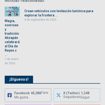
Noticias relacionadas:
Crean vehículos con levitación lumínica para
explorar la frontera ...
4 de septiembre de 2025
Magia,
sonrisas
y
tradición:
Atizapán
celebrará
el Día de
Reyes c
...
7 de enero
de 2026
¡Síguenos!
Fans
Facebook
65,086
X (Twitter)
1,248
Seguidores
Me gusta
Seguir