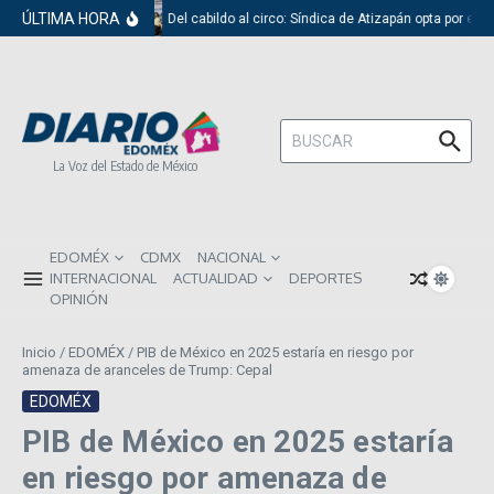
Saltar al contenido
ÚLTIMA HORA
Del cabildo al circo: Síndica de Atizapán opta por el 
Buscar:
La Voz del Estado de México
EDOMÉX
CDMX
NACIONAL
INTERNACIONAL
ACTUALIDAD
DEPORTES
OPINIÓN
Inicio
/
EDOMÉX
/
PIB de México en 2025 estaría en riesgo por
amenaza de aranceles de Trump: Cepal
EDOMÉX
PIB de México en 2025 estaría
en riesgo por amenaza de