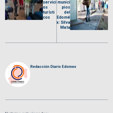
servici
munici
os
pios
turísti
del
cos
Edomé
x: Silva
Mata
Redacción Diario Edomex