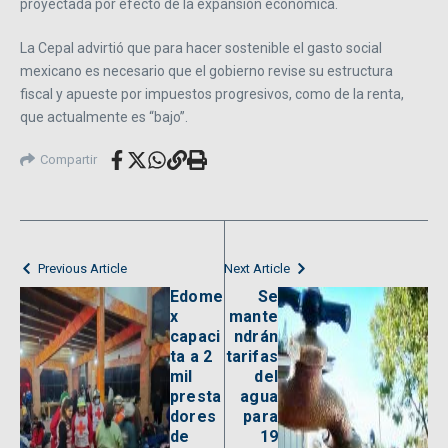
proyectada por efecto de la expansión económica.
La Cepal advirtió que para hacer sostenible el gasto social
mexicano es necesario que el gobierno revise su estructura
fiscal y apueste por impuestos progresivos, como de la renta,
que actualmente es “bajo”.
Compartir
Previous Article
Next Article
Edome
Se
x
mante
capaci
ndrán
ta a 2
tarifas
mil
del
presta
agua
dores
para
de
19