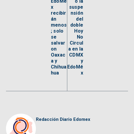
EdoMé
ó la
x
suspe
recibir
nsión
án
del
menos
doble
; solo
Hoy
se
No
salvar
Circul
on
a en la
Oaxac
CDMX
a y
y
Chihua
EdoMé
hua
x
Redacción Diario Edomex