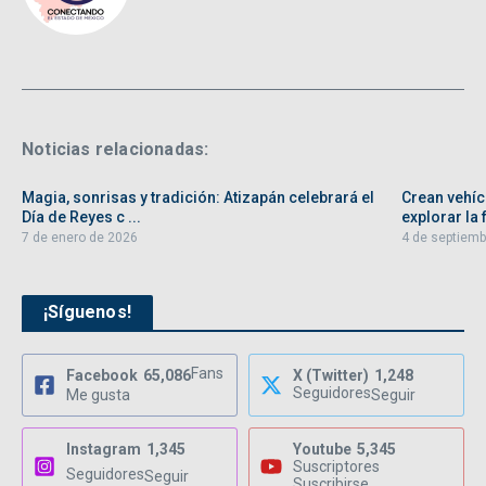
Noticias relacionadas:
Magia, sonrisas y tradición: Atizapán celebrará el
Crean vehíc
Día de Reyes c ...
explorar la f
7 de enero de 2026
4 de septiemb
¡Síguenos!
Fans
Facebook
65,086
X (Twitter)
1,248
Seguidores
Me gusta
Seguir
Instagram
1,345
Youtube
5,345
Suscriptores
Seguidores
Seguir
Suscribirse