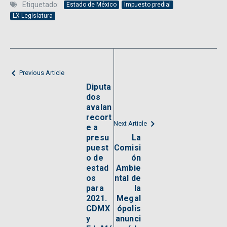
Etiquetado:
Estado de México
Impuesto predial
LX Legislatura
Previous Article
Diputa
dos
avalan
recort
Next Article
e a
presu
La
puest
Comisi
o de
ón
estad
Ambie
os
ntal de
para
la
2021.
Megal
CDMX
ópolis
y
anunci