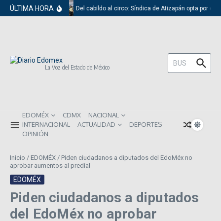
Saltar al contenido
ÚLTIMA HORA
Del cabildo al circo: Síndica de Atizapán opta por el 
Buscar:
La Voz del Estado de México
EDOMÉX
CDMX
NACIONAL
INTERNACIONAL
ACTUALIDAD
DEPORTES
OPINIÓN
Inicio
/
EDOMÉX
/
Piden ciudadanos a diputados del EdoMéx no
aprobar aumentos al predial
EDOMÉX
Piden ciudadanos a diputados
del EdoMéx no aprobar