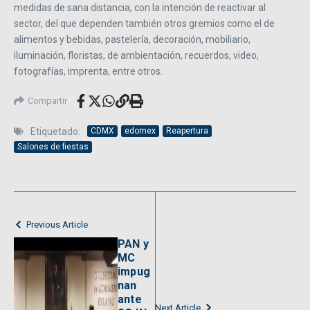
medidas de sana distancia, con la intención de reactivar al
sector, del que dependen también otros gremios como el de
alimentos y bebidas, pastelería, decoración, mobiliario,
iluminación, floristas, de ambientación, recuerdos, video,
fotografías, imprenta, entre otros.
Compartir
Etiquetado:
CDMX
edomex
Reapertura
Salones de fiestas
Previous Article
PAN y
MC
impug
nan
ante
Next Article