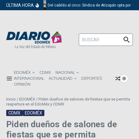
Saltar al contenido
ÚLTIMA HORA
Del cabildo al circo: Síndica de Atizapán opta por el 
Buscar:
La Voz del Estado de México
EDOMÉX
CDMX
NACIONAL
INTERNACIONAL
ACTUALIDAD
DEPORTES
OPINIÓN
Inicio
/
EDOMÉX
/
Piden dueños de salones de fiestas que se permita
reapertura en el EdoMéx y CDMX
CDMX
EDOMÉX
Piden dueños de salones de
fiestas que se permita