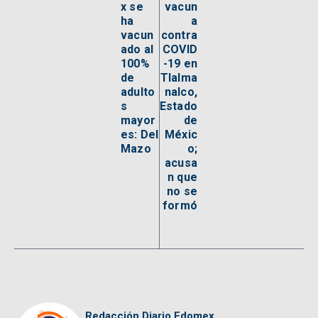
x se
vacun
ha
a
vacun
contra
ado al
COVID
100%
-19 en
de
Tlalma
adulto
nalco,
s
Estado
mayor
de
es: Del
Méxic
Mazo
o;
acusa
n que
no se
formó
Redacción Diario Edomex