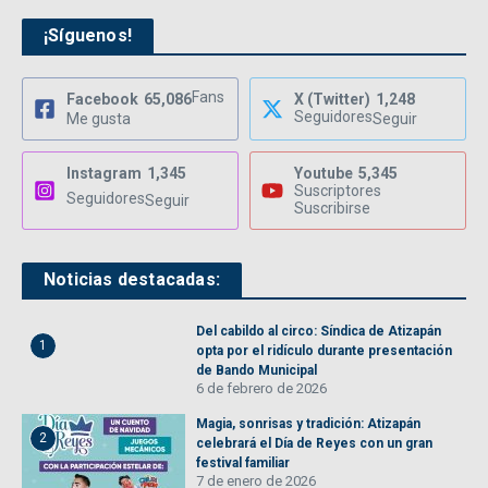
¡Síguenos!
Fans
Facebook
65,086
X (Twitter)
1,248
Seguidores
Me gusta
Seguir
Instagram
1,345
Youtube
5,345
Suscriptores
Seguidores
Seguir
Suscribirse
Noticias destacadas:
Del cabildo al circo: Síndica de Atizapán
1
opta por el ridículo durante presentación
de Bando Municipal
6 de febrero de 2026
Magia, sonrisas y tradición: Atizapán
2
celebrará el Día de Reyes con un gran
festival familiar
7 de enero de 2026