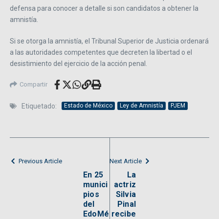
defensa para conocer a detalle si son candidatos a obtener la
amnistía.
Si se otorga la amnistía, el Tribunal Superior de Justicia ordenará
a las autoridades competentes que decreten la libertad o el
desistimiento del ejercicio de la acción penal.
Compartir
Etiquetado:
Estado de México
Ley de Amnistía
PJEM
Previous Article
Next Article
En 25
La
munici
actriz
pios
Silvia
del
Pinal
EdoMé
recibe