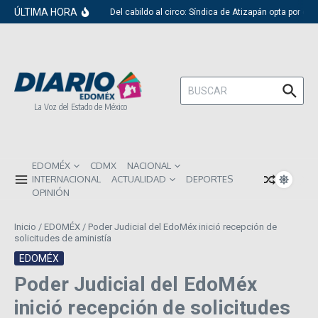
Saltar al contenido
ÚLTIMA HORA
Del cabildo al circo: Síndica de Atizapán opta por el 
Buscar:
La Voz del Estado de México
EDOMÉX
CDMX
NACIONAL
INTERNACIONAL
ACTUALIDAD
DEPORTES
OPINIÓN
Inicio
/
EDOMÉX
/
Poder Judicial del EdoMéx inició recepción de
solicitudes de aministía
EDOMÉX
Poder Judicial del EdoMéx
inició recepción de solicitudes