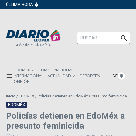
en los próximos 30 días
Saltar al contenido
ÚLTIMA HORA
Gobierno de Sheinbaum pide prestado a
inversionistas extranjeros; emite nueva deuda
externa
ISR subirá en México para 2026: Así será el
impacto directo en salarios y precios
Año Nuevo 2026: Los propósitos más
comunes entre los mexicanos
Buscar:
La Voz del Estado de México
EDOMÉX
CDMX
NACIONAL
INTERNACIONAL
ACTUALIDAD
DEPORTES
OPINIÓN
Inicio
/
EDOMÉX
/
Policías detienen en EdoMéx a presunto feminicida
EDOMÉX
Policías detienen en EdoMéx a
presunto feminicida