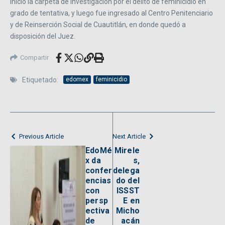
inició la carpeta de investigación por el delito de feminicidio en
grado de tentativa, y luego fue ingresado al Centro Penitenciario
y de Reinserción Social de Cuautitlán, en donde quedó a
disposición del Juez.
Compartir
Etiquetado:
edomex
feminicidio
Previous Article
Next Article
EdoMé
Mirele
x da
s,
confer
delega
encias
do del
con
ISSST
persp
E en
ectiva
Micho
de
acán