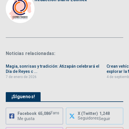
Noticias relacionadas:
Magia, sonrisas y tradición: Atizapán celebrará el
Crean vehíc
Día de Reyes c ...
explorar la f
7 de enero de 2026
4 de septiemb
¡Síguenos!
Fans
Facebook
65,086
X (Twitter)
1,248
Seguidores
Me gusta
Seguir