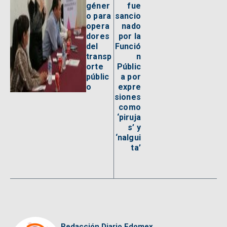
géner
fue
o para
sancio
opera
nado
dores
por la
del
Funció
transp
n
orte
Públic
públic
a por
o
expre
siones
como
‘piruja
s’ y
‘nalgui
ta’
Redacción Diario Edomex