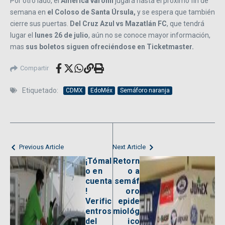
Por otro lado, el
América varonil
jugará hasta el próximo fin de
semana en
el Coloso de Santa Úrsula,
y se espera que también
cierre sus puertas.
Del Cruz Azul vs Mazatlán FC
, que tendrá
lugar el
lunes 26 de julio
, aún no se conoce mayor información,
mas
sus boletos siguen ofreciéndose en Ticketmaster.
Compartir
Etiquetado:
CDMX
EdoMéx
Semáforo naranja
Previous Article
Next Article
¡Tómal
Retorn
o en
o a
cuenta
semáf
!
oro
Verific
epide
entros
miológ
del
ico