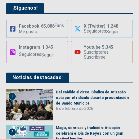
¡Síguenos!
Fans
Facebook
65,086
X (Twitter)
1,248
Seguidores
Me gusta
Seguir
Instagram
1,345
Youtube
5,345
Suscriptores
Seguidores
Seguir
Suscribirse
Noticias destacadas:
Del cabildo al circo: Síndica de Atizapán
1
opta por el ridículo durante presentación
de Bando Municipal
6 de febrero de 2026
Magia, sonrisas y tradición: Atizapán
2
celebrará el Día de Reyes con un gran
festival familiar