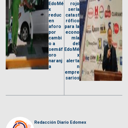
EdoMé
rojo
x
sería
reduc
catast
en
rófico
aforo
para la
por
econo
cambi
mía
o a
del
semáf
EdoMé
oro
x
naranj
alerta
a
n
empre
sarios
Redacción Diario Edomex