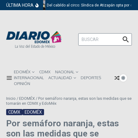
Saltar al contenido
ÚLTIMA HORA
Del cabildo al circo: Síndica de Atizapán opta por el 
Buscar:
La Voz del Estado de México
EDOMÉX
CDMX
NACIONAL
INTERNACIONAL
ACTUALIDAD
DEPORTES
OPINIÓN
Inicio
/
EDOMÉX
/
Por semáforo naranja, estas son las medidas que se
tomarán en CDMX y EdoMéx
CDMX
EDOMÉX
Por semáforo naranja, estas
son las medidas que se