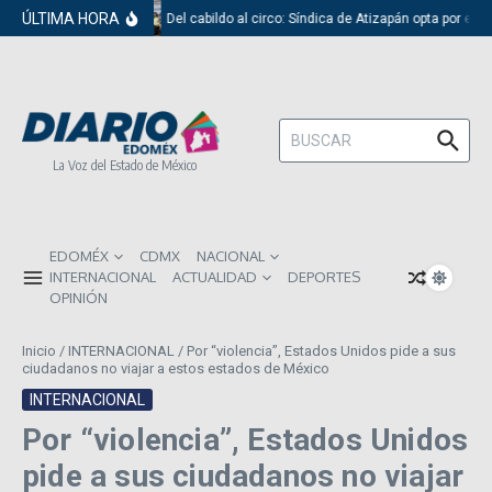
Saltar al contenido
ÚLTIMA HORA
Del cabildo al circo: Síndica de Atizapán opta por el r
Buscar:
La Voz del Estado de México
EDOMÉX
CDMX
NACIONAL
INTERNACIONAL
ACTUALIDAD
DEPORTES
OPINIÓN
Inicio
/
INTERNACIONAL
/
Por “violencia”, Estados Unidos pide a sus
ciudadanos no viajar a estos estados de México
INTERNACIONAL
Por “violencia”, Estados Unidos
pide a sus ciudadanos no viajar