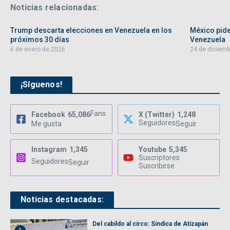
Noticias relacionadas:
Trump descarta elecciones en Venezuela en los
México pide
próximos 30 días
Venezuela
6 de enero de 2026
24 de diciemb
¡Síguenos!
Fans
Facebook
65,086
X (Twitter)
1,248
Seguidores
Me gusta
Seguir
Instagram
1,345
Youtube
5,345
Suscriptores
Seguidores
Seguir
Suscribirse
Noticias destacadas:
Del cabildo al circo: Síndica de Atizapán