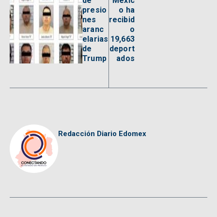
de
Méxic
presio
o ha
nes
recibid
aranc
o
elarias
19,663
de
deport
Trump
ados
Redacción Diario Edomex