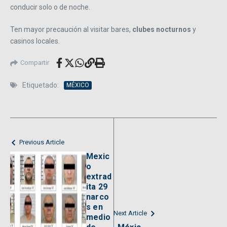
conducir solo o de noche.
Ten mayor precaución al visitar bares,
clubes nocturnos
y
casinos locales.
Compartir
Etiquetado:
MÉXICO
Previous Article
Mexic
o
extrad
ita 29
narco
s en
Next Article
medio