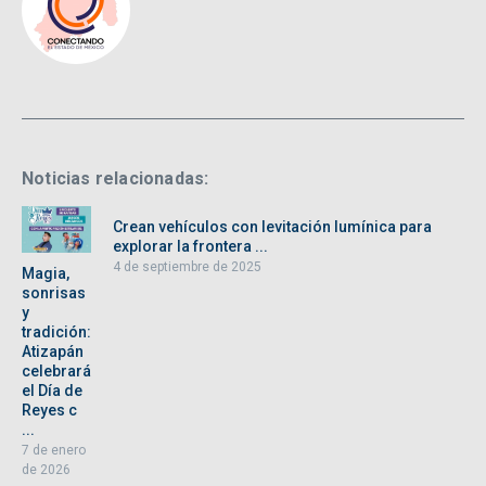
Noticias relacionadas:
Crean vehículos con levitación lumínica para
explorar la frontera ...
4 de septiembre de 2025
Magia,
sonrisas
y
tradición:
Atizapán
celebrará
el Día de
Reyes c
...
7 de enero
de 2026