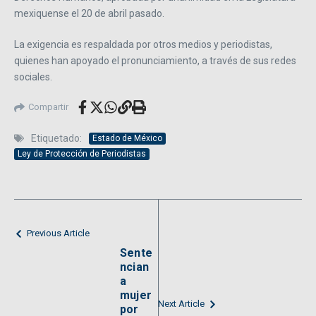
mexiquense el 20 de abril pasado.
La exigencia es respaldada por otros medios y periodistas,
quienes han apoyado el pronunciamiento, a través de sus redes
sociales.
Compartir
Etiquetado:
Estado de México
Ley de Protección de Periodistas
Previous Article
Sente
ncian
a
mujer
Next Article
por