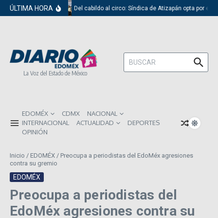
Saltar al contenido
ÚLTIMA HORA
Del cabildo al circo: Síndica de Atizapán opta por el 
Buscar:
La Voz del Estado de México
EDOMÉX
CDMX
NACIONAL
INTERNACIONAL
ACTUALIDAD
DEPORTES
OPINIÓN
Inicio
/
EDOMÉX
/
Preocupa a periodistas del EdoMéx agresiones
contra su gremio
EDOMÉX
Preocupa a periodistas del
EdoMéx agresiones contra su