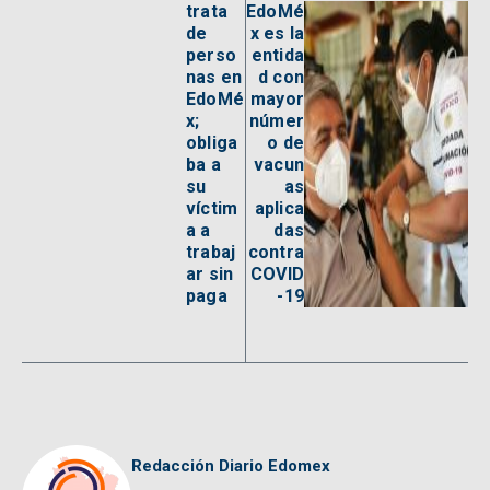
trata
EdoMé
de
x es la
perso
entida
nas en
d con
EdoMé
mayor
x;
númer
obliga
o de
ba a
vacun
su
as
víctim
aplica
a a
das
trabaj
contra
ar sin
COVID
paga
-19
Redacción Diario Edomex