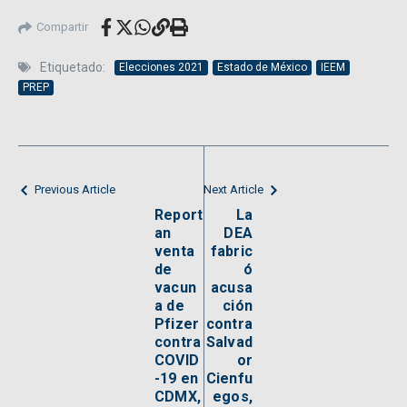
Compartir
Etiquetado:
Elecciones 2021
Estado de México
IEEM
PREP
Previous Article
Next Article
Report
La
an
DEA
venta
fabric
de
ó
vacun
acusa
a de
ción
Pfizer
contra
contra
Salvad
COVID
or
-19 en
Cienfu
CDMX,
egos,