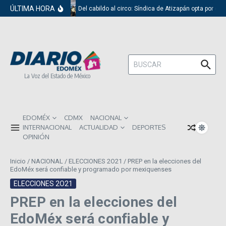
Saltar al contenido
ÚLTIMA HORA
Del cabildo al circo: Síndica de Atizapán opta por el 
Buscar:
La Voz del Estado de México
EDOMÉX
CDMX
NACIONAL
INTERNACIONAL
ACTUALIDAD
DEPORTES
OPINIÓN
Inicio
/
NACIONAL
/
ELECCIONES 2O21
/
PREP en la elecciones del
EdoMéx será confiable y programado por mexiquenses
ELECCIONES 2O21
PREP en la elecciones del
EdoMéx será confiable y