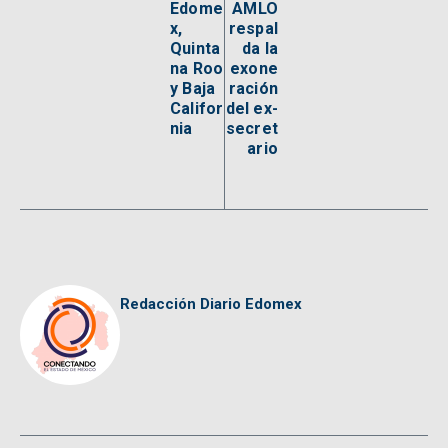
Edome
AMLO
x,
respal
Quinta
da la
na Roo
exone
y Baja
ración
Califor
del ex-
nia
secret
ario
Redacción Diario Edomex