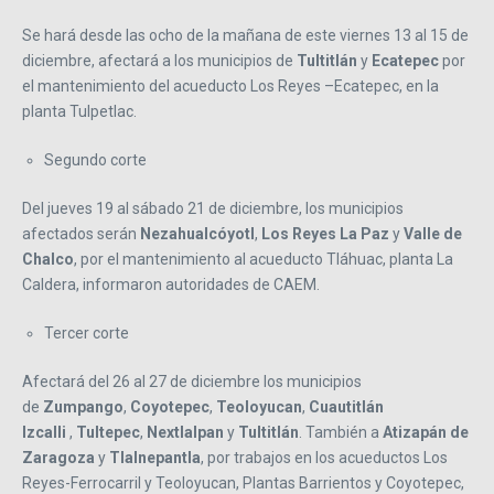
Se hará desde las ocho de la mañana de este viernes 13 al 15 de
diciembre, afectará a los municipios de
Tultitlán
y
Ecatepec
por
el mantenimiento del acueducto Los Reyes –Ecatepec, en la
planta Tulpetlac.
Segundo corte
Del jueves 19 al sábado 21 de diciembre, los municipios
afectados serán
Nezahualcóyotl
,
Los Reyes La Paz
y
Valle de
Chalco
, por el mantenimiento al acueducto Tláhuac, planta La
Caldera, informaron autoridades de CAEM.
Tercer corte
Afectará del 26 al 27 de diciembre los municipios
de
Zumpango
,
Coyotepec
,
Teoloyucan
,
Cuautitlán
Izcalli
,
Tultepec
,
Nextlalpan
y
Tultitlán
. También a
Atizapán de
Zaragoza
y
Tlalnepantla
, por trabajos en los acueductos Los
Reyes-Ferrocarril y Teoloyucan, Plantas Barrientos y Coyotepec,