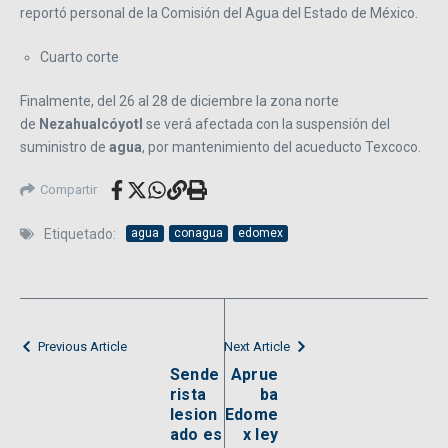
reportó personal de la Comisión del Agua del Estado de México.
Cuarto corte
Finalmente, del 26 al 28 de diciembre la zona norte
de
Nezahualcóyotl
se verá afectada con la suspensión del
suministro de
agua
, por mantenimiento del acueducto Texcoco.
Compartir
Etiquetado:
agua
conagua
edomex
Previous Article
Next Article
Sende
Aprue
rista
ba
lesion
Edome
ado es
x ley