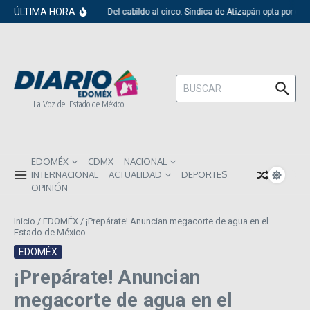
Saltar al contenido
ÚLTIMA HORA
Del cabildo al circo: Síndica de Atizapán opta por el 
Buscar:
La Voz del Estado de México
EDOMÉX
CDMX
NACIONAL
INTERNACIONAL
ACTUALIDAD
DEPORTES
OPINIÓN
Inicio
/
EDOMÉX
/
¡Prepárate! Anuncian megacorte de agua en el
Estado de México
EDOMÉX
¡Prepárate! Anuncian
megacorte de agua en el