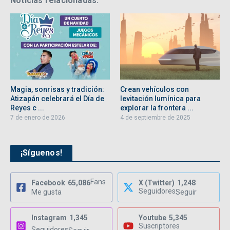
Noticias relacionadas:
Magia, sonrisas y tradición:
Crean vehículos con
Atizapán celebrará el Día de
levitación lumínica para
Reyes c ...
explorar la frontera ...
7 de enero de 2026
4 de septiembre de 2025
¡Síguenos!
Fans
Facebook
65,086
X (Twitter)
1,248
Seguidores
Me gusta
Seguir
Instagram
1,345
Youtube
5,345
Suscriptores
Seguidores