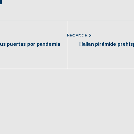
n
Next Article
 sus puertas por pandemia
Hallan pirámide prehi