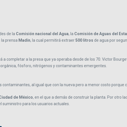
des de la
Comisión nacional del Agua
, la
Comisión de Aguas del Est
n la prensa
Madín
, la cual permitirá extraer
500 litros
de agua por segund
á a completar a la presa que ya operaba desde de los 70. Victor Bourget
orgánica, fósforo, nitrógenos y contaminantes emergentes.
s contaminantes, al igual que con la nueva pero a menor costo porque
Ciudad de México
, en el que a demás de construir la planta. Por otro l
el suministro para los usuarios actuales.