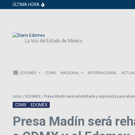
Saltar al contenido
Gobierno de Sheinbaum pide prestado a in
ÚLTIMA HORA
ISR subirá en México para 2026: Así será 
Año Nuevo 2026: Los propósitos más co
La Voz del Estado de México
EDOMÉX
CDMX
NACIONAL
INTERNACIONAL
ACTUA
Inicio
/
EDOMÉX
/
Presa Madín será rehabilitada y explotada para aba
CDMX
EDOMÉX
Presa Madín será reha