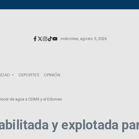
versionistas extranjeros; emite nueva deuda externa
el impacto directo en salarios y precios
munes entre los mexicanos
miércoles, agosto 5, 2026
LIDAD
DEPORTES
OPINIÓN
stecer de agua a CDMX y al Edomex
bilitada y explotada pa