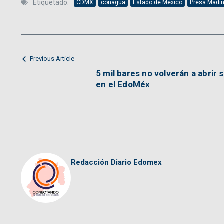
Etiquetado:
CDMX
conagua
Estado de México
Presa Madí
Previous Article
5 mil bares no volverán a abrir
en el EdoMéx
Redacción Diario Edomex