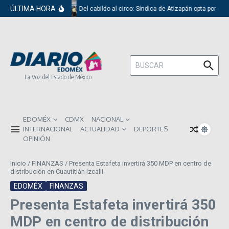
Saltar al contenido
ÚLTIMA HORA
Del cabildo al circo: Síndica de Atizapán opta por el 
Buscar:
La Voz del Estado de México
EDOMÉX
CDMX
NACIONAL
INTERNACIONAL
ACTUALIDAD
DEPORTES
OPINIÓN
Inicio
/
FINANZAS
/
Presenta Estafeta invertirá 350 MDP en centro de
distribución en Cuautitlán Izcalli
EDOMÉX
FINANZAS
Presenta Estafeta invertirá 350
MDP en centro de distribución