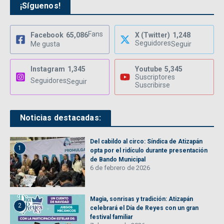
¡Síguenos!
Fans
Facebook
65,086
X (Twitter)
1,248
Seguidores
Me gusta
Seguir
Instagram
1,345
Youtube
5,345
Suscriptores
Seguidores
Seguir
Suscribirse
Noticias destacadas:
Del cabildo al circo: Síndica de Atizapán
1
opta por el ridículo durante presentación
de Bando Municipal
6 de febrero de 2026
Magia, sonrisas y tradición: Atizapán
2
celebrará el Día de Reyes con un gran
festival familiar