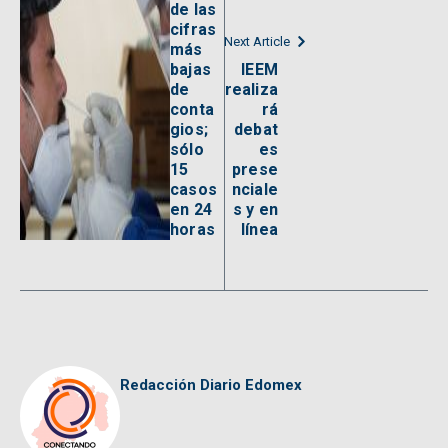
de las
cifras
Next Article
más
bajas
IEEM
de
realiza
conta
rá
gios;
debat
sólo
es
15
prese
casos
nciale
en 24
s y en
horas
línea
Redacción Diario Edomex