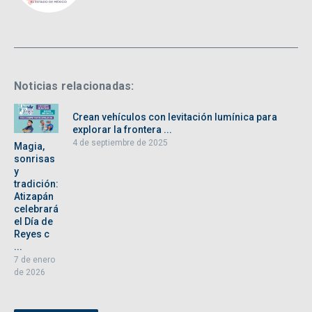
Noticias relacionadas:
Crean vehículos con levitación lumínica para
explorar la frontera ...
4 de septiembre de 2025
Magia,
sonrisas
y
tradición:
Atizapán
celebrará
el Día de
Reyes c
...
7 de enero
de 2026