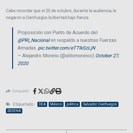
Cabe recordar que el 20 de octubre, durante la audiencia, le
negaron a Cienfuegos la libertad bajo fianza.
Proposición con Punto de Acuerdo del
@PRI_Nacional
en respaldo a nuestras Fuerzas
Armadas.
pic.twitter.com/eTTlkSzLjN
— Alejandro Moreno (@alitomorenoc)
October 27,
2020
Compartir
Etiquetado:
DEA
México
politica
Salvador Cienfuegos
SEDENA