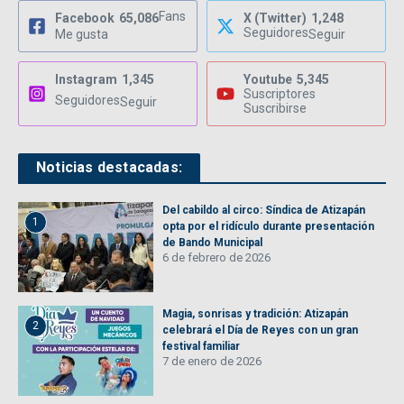
Fans
Facebook
65,086
X (Twitter)
1,248
Seguidores
Me gusta
Seguir
Instagram
1,345
Youtube
5,345
Suscriptores
Seguidores
Seguir
Suscribirse
Noticias destacadas:
Del cabildo al circo: Síndica de Atizapán
1
opta por el ridículo durante presentación
de Bando Municipal
6 de febrero de 2026
Magia, sonrisas y tradición: Atizapán
2
celebrará el Día de Reyes con un gran
festival familiar
7 de enero de 2026