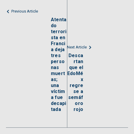
Previous Article
Atenta
do
terrori
sta en
Franci
Next Article
a deja
tres
Desca
perso
rtan
nas
que el
muert
EdoMé
as;
x
una
regre
víctim
se a
a fue
semáf
decapi
oro
tada
rojo