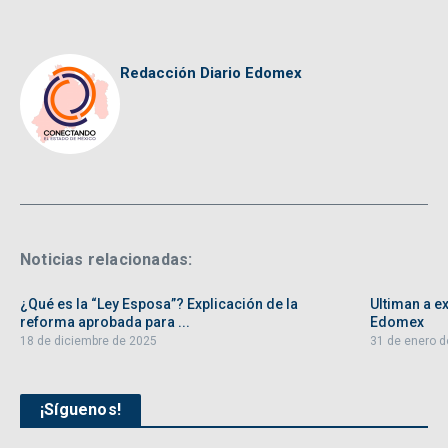
Redacción Diario Edomex
Noticias relacionadas:
¿Qué es la “Ley Esposa”? Explicación de la
Ultiman a ex
reforma aprobada para ...
Edomex
18 de diciembre de 2025
31 de enero d
¡Síguenos!