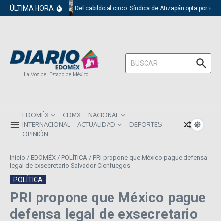
Saltar al contenido
ÚLTIMA HORA
Del cabildo al circo: Síndica de Atizapán opta por el r
Buscar:
La Voz del Estado de México
EDOMÉX
CDMX
NACIONAL
INTERNACIONAL
ACTUALIDAD
DEPORTES
OPINIÓN
Inicio
/
EDOMÉX
/
POLÍTICA
/
PRI propone que México pague defensa
legal de exsecretario Salvador Cienfuegos
POLÍTICA
PRI propone que México pague
defensa legal de exsecretario