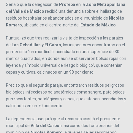
Señaló que la delegación de
Profepa
en la
Zona Metropolitana
del Valle de México
recibió una denuncia sobre el hallazgo de
residuos hospitalarios abandonados en el municipio de
Nicolás
Romero
, ubicado en el centro-norte del
Estado de México
.
Puntualizó que tras realizar la visita de inspección a los parajes
de
Las Cebadillas y El Cabro
, los inspectores encontraron en el
primer sitio “un montículo incendiado en una superficie de 30
metros cuadrados, en donde aún se observaron bolsas rojas con
leyenda y símbolo universal de riesgo biológico”, que contenían
cepas y cultivos, calcinados en un 98 por ciento.
Precisó que el segundo paraje, encontraron residuos peligrosos
biológicos infecciosos no anatómicos como sangre, patológicos,
punzocortantes, patológicos y cepas, que estaban incendiados y
calcinados en un 70 por ciento.
La dependencia aseguró que al recorrido asistió el presidente
municipal de
Villa del Carbón
, así como dos funcionarios del
municipio de
Nicolás Romero
, a quienes se les recomendó