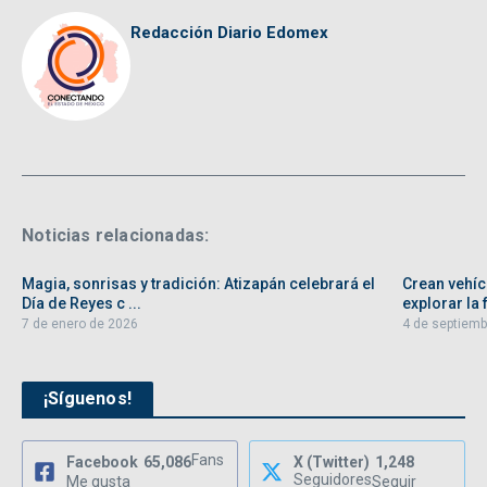
Redacción Diario Edomex
Noticias relacionadas:
Magia, sonrisas y tradición: Atizapán celebrará el
Crean vehíc
Día de Reyes c ...
explorar la f
7 de enero de 2026
4 de septiemb
¡Síguenos!
Fans
Facebook
65,086
X (Twitter)
1,248
Seguidores
Me gusta
Seguir