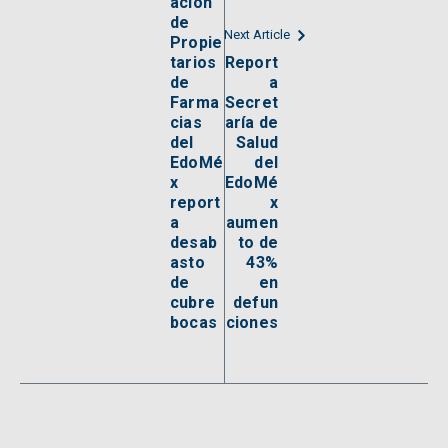
ación
de
Next Article
Propie
tarios
Report
de
a
Farma
Secret
cias
aría de
del
Salud
EdoMé
del
x
EdoMé
report
x
a
aumen
desab
to de
asto
43%
de
en
cubre
defun
bocas
ciones