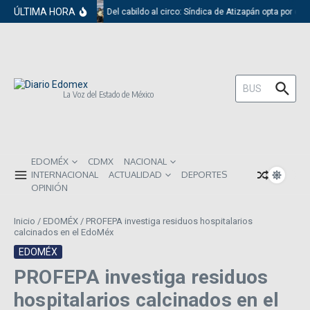
Saltar al contenido
ÚLTIMA HORA
Del cabildo al circo: Síndica de Atizapán opta por el 
Buscar:
La Voz del Estado de México
EDOMÉX
CDMX
NACIONAL
INTERNACIONAL
ACTUALIDAD
DEPORTES
OPINIÓN
Inicio
/
EDOMÉX
/
PROFEPA investiga residuos hospitalarios
calcinados en el EdoMéx
EDOMÉX
PROFEPA investiga residuos
hospitalarios calcinados en el