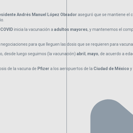
esidente Andrés Manuel López Obrador
aseguró que se mantiene el 
ño.
 COVID
inicia la vacunación a
adultos mayores
, y mantenemos el comp
s negociaciones para que lleguen las dosis que se requieren para vacuna
to, desde luego seguimos (la vacunación)
abril
,
mayo
, de acuerdo a ed
osis de la vacuna de
Pfizer
a los aeropuertos de la
Ciudad de México
y