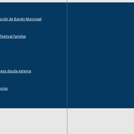
ntación de Bando Municipal
estival familiar
nueva deuda externa
ecios