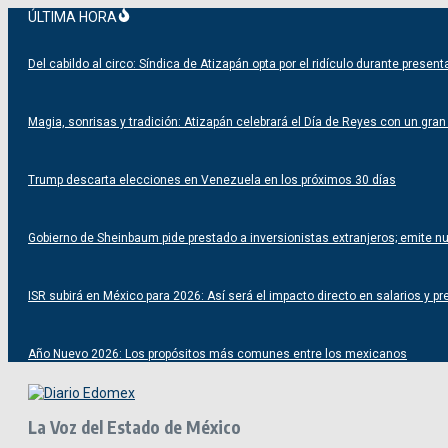
Saltar
ÚLTIMA HORA
al
contenido
Del cabildo al circo: Síndica de Atizapán opta por el ridículo durante prese
Magia, sonrisas y tradición: Atizapán celebrará el Día de Reyes con un gran f
Trump descarta elecciones en Venezuela en los próximos 30 días
Gobierno de Sheinbaum pide prestado a inversionistas extranjeros; emite 
ISR subirá en México para 2026: Así será el impacto directo en salarios y pr
Año Nuevo 2026: Los propósitos más comunes entre los mexicanos
La Voz del Estado de México