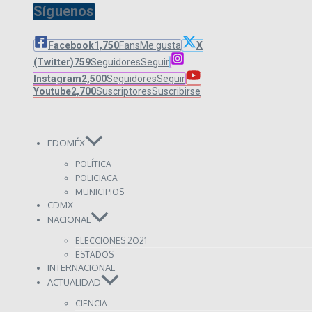
Síguenos
Facebook
1,750
Fans
Me gusta
X
(Twitter)
759
Seguidores
Seguir
Instagram
2,500
Seguidores
Seguir
Youtube
2,700
Suscriptores
Suscribirse
EDOMÉX
POLÍTICA
POLICIACA
MUNICIPIOS
CDMX
NACIONAL
ELECCIONES 2O21
ESTADOS
INTERNACIONAL
ACTUALIDAD
CIENCIA