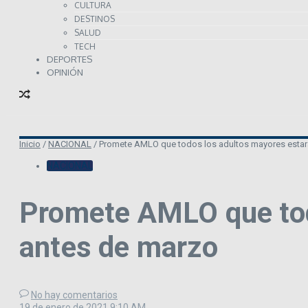
CULTURA
DESTINOS
SALUD
TECH
DEPORTES
OPINIÓN
Inicio
/
NACIONAL
/
Promete AMLO que todos los adultos mayores esta
NACIONAL
Promete AMLO que tod
antes de marzo
No hay comentarios
19 de enero de 2021
9:10 AM