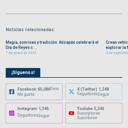
Noticias relacionadas:
Magia, sonrisas y tradición: Atizapán celebrará el
Crean vehíc
Día de Reyes c ...
explorar la f
7 de enero de 2026
4 de septiemb
¡Síguenos!
Fans
Facebook
65,086
X (Twitter)
1,248
Seguidores
Me gusta
Seguir
Instagram
1,345
Youtube
5,345
Suscriptores
Seguidores
Seguir
Suscribirse