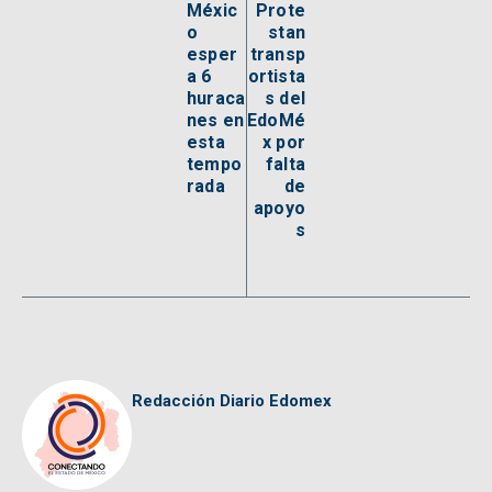
Méxic
Prote
o
stan
esper
transp
a 6
ortista
huraca
s del
nes en
EdoMé
esta
x por
tempo
falta
rada
de
apoyo
s
Redacción Diario Edomex