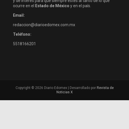
y de interés para que siempre estés al tanto de lo que
ocurre en el
Estado de México
y en el país.
Email:
redaccion@diarioedomex.com.mx
Teléfono:
5518166201
Copyright © 2026 Diario Edomex | Desarrollado por
Revista de
Noticias X