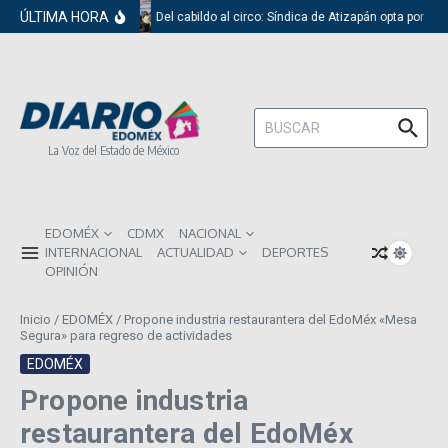
Saltar al contenido
ÚLTIMA HORA
Del cabildo al circo: Síndica de Atizapán opta por el
Buscar:
La Voz del Estado de México
EDOMÉX
CDMX
NACIONAL
INTERNACIONAL
ACTUALIDAD
DEPORTES
OPINIÓN
Inicio
/
EDOMÉX
/
Propone industria restaurantera del EdoMéx «Mesa
Segura» para regreso de actividades
EDOMÉX
Propone industria
restaurantera del EdoMéx