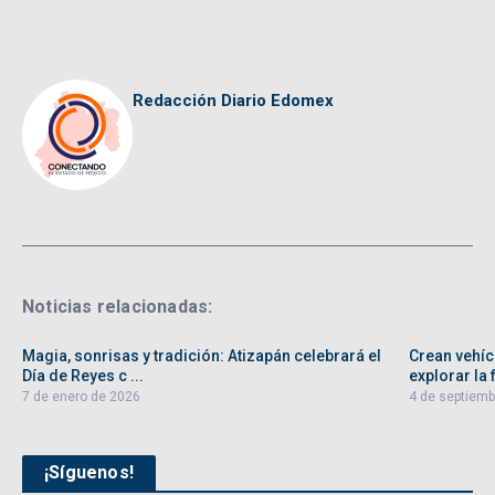
Redacción Diario Edomex
Noticias relacionadas:
Magia, sonrisas y tradición: Atizapán celebrará el
Crean vehíc
Día de Reyes c ...
explorar la f
7 de enero de 2026
4 de septiemb
¡Síguenos!