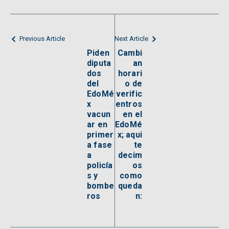
Previous Article
Next Article
Piden
Cambi
diputa
an
dos
horari
del
o de
EdoMé
verific
x
entros
vacun
en el
ar en
EdoMé
primer
x; aqui
a fase
te
a
decim
policía
os
s y
como
bombe
queda
ros
n: