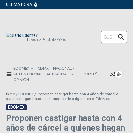
en los próximos 30 días
Saltar al contenido
ÚLTIMA HORA
Gobierno de Sheinbaum pide prestado a
inversionistas extranjeros; emite nueva
deuda externa
ISR subirá en México para 2026: Así será
el impacto directo en salarios y precios
Año Nuevo 2026: Los propósitos más
comunes entre los mexicanos
Buscar:
La Voz del Estado de México
EDOMÉX
CDMX
NACIONAL
INTERNACIONAL
ACTUALIDAD
DEPORTES
OPINIÓN
Inicio
/
EDOMÉX
/
Proponen castigar hasta con 4 años de cárcel a
quienes hagan fraude con tanques de oxigeno en el EdoMéx
EDOMÉX
Proponen castigar hasta con 4
años de cárcel a quienes hagan