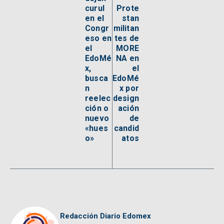
curul
Prote
en el
stan
Congr
militan
eso en
tes de
el
MORE
EdoMé
NA en
x,
el
busca
EdoMé
n
x por
reelec
design
ción o
ación
nuevo
de
«hues
candid
o»
atos
Redacción Diario Edomex