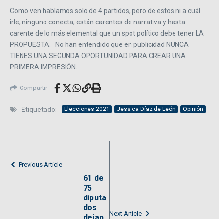
Como ven hablamos solo de 4 partidos, pero de estos ni a cuál
irle, ninguno conecta, están carentes de narrativa y hasta
carente de lo más elemental que un spot político debe tener LA
PROPUESTA. No han entendido que en publicidad NUNCA
TIENES UNA SEGUNDA OPORTUNIDAD PARA CREAR UNA
PRIMERA IMPRESIÓN.
Compartir
Etiquetado:
Elecciones 2021
Jessica Díaz de León
Opinión
Previous Article
61 de
75
diputa
dos
Next Article
dejan