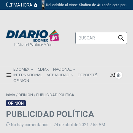
Saltar al contenido
ÚLTIMA HORA
Del cabildo al circo: Síndica de Atizapán opta por el 
Buscar:
La Voz del Estado de México
EDOMÉX
CDMX
NACIONAL
INTERNACIONAL
ACTUALIDAD
DEPORTES
OPINIÓN
Inicio
/
OPINIÓN
/
PUBLICIDAD POLÍTICA
OPINIÓN
PUBLICIDAD POLÍTICA
No hay comentarios
24 de abril de 2021
7:55 AM