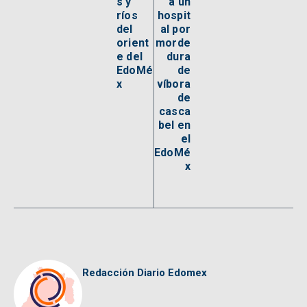
s y
a un
ríos
hospit
del
al por
orient
morde
e del
dura
EdoMé
de
x
víbora
de
casca
bel en
el
EdoMé
x
Redacción Diario Edomex