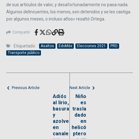
de sus artículos de valor, y desafortunadamente no pasa nada.
Algunos delincuentes, los menos, son detenidos y se les castiga
por algunos meses, o incluso años» resaltó Ortega.
Compartir
Etiquetado:
Asaltos
EdoMéx
Elecciones 2021
PRD
Transporte público
Previous Article
Next Article
Adiós
Niño
al lirio,
es
basura
trasla
y
dado
azolve
en
en
helicó
canale
ptero