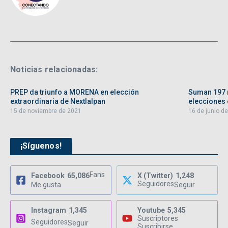
Noticias relacionadas:
PREP da triunfo a MORENA en elección
Suman 197 
extraordinaria de Nextlalpan
elecciones e
15 de noviembre de 2021
16 de junio d
¡Síguenos!
Fans
Facebook
65,086
X (Twitter)
1,248
Seguidores
Me gusta
Seguir
Instagram
1,345
Youtube
5,345
Suscriptores
Seguidores
Seguir
Suscribirse