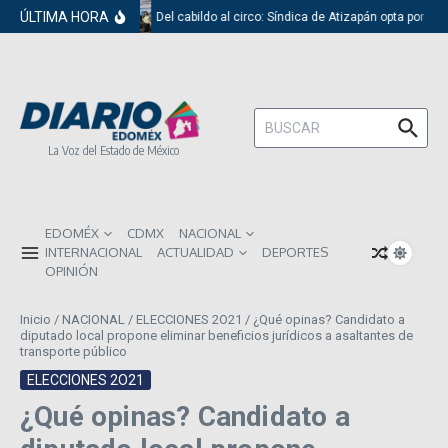
Saltar al contenido
ÚLTIMA HORA
Del cabildo al circo: Síndica de Atizapán opta por el 
Buscar:
La Voz del Estado de México
EDOMÉX
CDMX
NACIONAL
INTERNACIONAL
ACTUALIDAD
DEPORTES
OPINIÓN
Inicio
/
NACIONAL
/
ELECCIONES 2O21
/
¿Qué opinas? Candidato a
diputado local propone eliminar beneficios jurídicos a asaltantes de
transporte público
ELECCIONES 2O21
¿Qué opinas? Candidato a