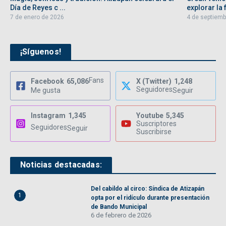
Día de Reyes c ...
explorar la f
7 de enero de 2026
4 de septiemb
¡Síguenos!
Fans
Facebook
65,086
X (Twitter)
1,248
Seguidores
Me gusta
Seguir
Instagram
1,345
Youtube
5,345
Suscriptores
Seguidores
Seguir
Suscribirse
Noticias destacadas:
Del cabildo al circo: Síndica de Atizapán
1
opta por el ridículo durante presentación
de Bando Municipal
6 de febrero de 2026