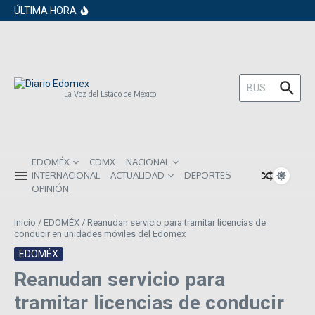
en los próximos 30 días
Saltar al contenido
ÚLTIMA HORA
Gobierno de Sheinbaum pide prestado a
inversionistas extranjeros; emite nueva
deuda externa
ISR subirá en México para 2026: Así será
el impacto directo en salarios y precios
Año Nuevo 2026: Los propósitos más
comunes entre los mexicanos
Buscar:
La Voz del Estado de México
EDOMÉX
CDMX
NACIONAL
INTERNACIONAL
ACTUALIDAD
DEPORTES
OPINIÓN
Inicio
/
EDOMÉX
/
Reanudan servicio para tramitar licencias de
conducir en unidades móviles del Edomex
EDOMÉX
Reanudan servicio para
tramitar licencias de conducir