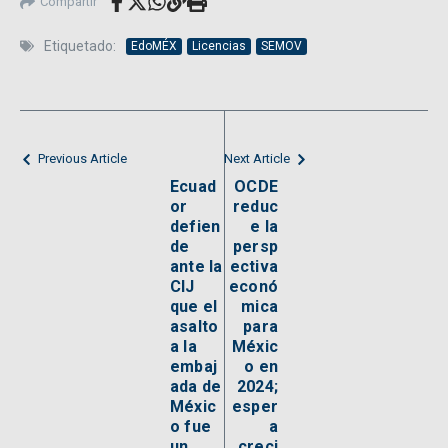
Compartir
Etiquetado:
EdoMÉX
Licencias
SEMOV
Previous Article
Next Article
Ecuad
OCDE
or
reduc
defien
e la
de
persp
ante la
ectiva
CIJ
econó
que el
mica
asalto
para
a la
Méxic
embaj
o en
ada de
2024;
Méxic
esper
o fue
a
un
creci