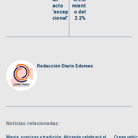
acto
mient
‘excep
o del
cional’
2.2%
Redacción Diario Edomex
Noticias relacionadas:
Magia, sonrisas y tradición: Atizapán celebrará el
Crean vehíc