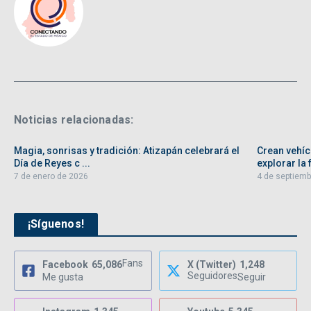
Noticias relacionadas:
Magia, sonrisas y tradición: Atizapán celebrará el
Crean vehíc
Día de Reyes c ...
explorar la f
7 de enero de 2026
4 de septiemb
¡Síguenos!
Fans
Facebook
65,086
X (Twitter)
1,248
Seguidores
Me gusta
Seguir