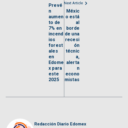
Next Article
Prevé
n
Méxic
aumen
o está
to de
al
7% en
borde
incend
de una
ios
recesi
forest
ón
ales
técnic
en
a,
Edome
alerta
x para
n
este
econo
2025
mistas
Redacción Diario Edomex