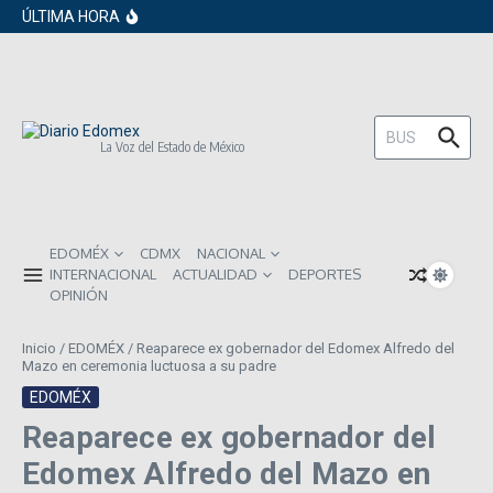
en los próximos 30 días
Saltar al contenido
ÚLTIMA HORA
Gobierno de Sheinbaum pide prestado a
inversionistas extranjeros; emite nueva
deuda externa
ISR subirá en México para 2026: Así será
el impacto directo en salarios y precios
Año Nuevo 2026: Los propósitos más
comunes entre los mexicanos
Buscar:
La Voz del Estado de México
EDOMÉX
CDMX
NACIONAL
INTERNACIONAL
ACTUALIDAD
DEPORTES
OPINIÓN
Inicio
/
EDOMÉX
/
Reaparece ex gobernador del Edomex Alfredo del
Mazo en ceremonia luctuosa a su padre
EDOMÉX
Reaparece ex gobernador del
Edomex Alfredo del Mazo en