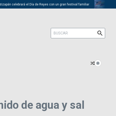
pán celebrará el Día de Reyes con un gran festival familiar
Trump des
Buscar:
ido de agua y sal