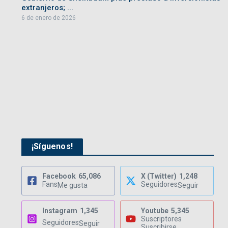
extranjeros; ...
6 de enero de 2026
¡Síguenos!
Facebook
65,086
X (Twitter)
1,248
Fans
Seguidores
Me gusta
Seguir
Instagram
1,345
Youtube
5,345
Suscriptores
Seguidores
Seguir
Suscribirse