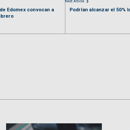
Next Article
s de Edomex convocan a
Podrían alcanzar el 50% l
ebrero