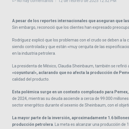
No hay comentarios
12 de febrero de 2025
12:52 PM
A pesar de los reportes internacionales que aseguran que la
Sin embargo, reconoció que los clientes han expresado preocupa
Rodríguez explicó que los problemas con el crudo se deben a la c
siendo controlada y que están «muy cerquita de las especificaci
en la industria petrolera.
La presidenta de México, Claudia Sheinbaum, también se refirió 
«coyuntural», aclarando que no afecta la producción de Pem
calidad del producto.
Esta polémica surge en un contexto complicado para Pemex, q
de 2024, mientras su deuda asciende a cerca de 99.000 millones 
sector energético durante el sexenio de Sheinbaum, con el objeti
La mayor parte de la inversión, aproximadamente 1.6 billones
producción petrolera
. La meta es alcanzar una producción de 1.