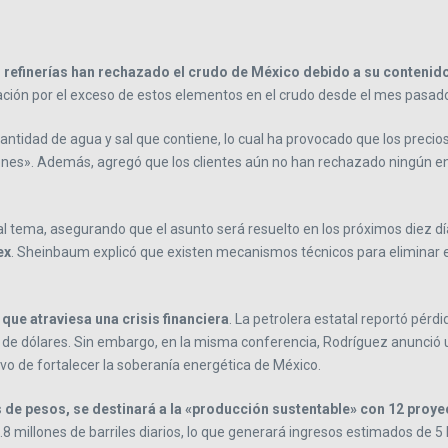
s refinerías han rechazado el crudo de México debido a su conteni
ción por el exceso de estos elementos en el crudo desde el mes pasad
antidad de agua y sal que contiene, lo cual ha provocado que los preci
ones». Además, agregó que los clientes aún no han rechazado ningún env
al tema, asegurando que el asunto será resuelto en los próximos diez dí
ex
. Sheinbaum explicó que existen mecanismos técnicos para eliminar el
ue atraviesa una crisis financiera
. La petrolera estatal reportó pérd
de dólares. Sin embargo, en la misma conferencia, Rodríguez anunció una
vo de fortalecer la soberanía energética de México.
 de pesos, se destinará a la «producción sustentable» con 12 proye
8 millones de barriles diarios, lo que generará ingresos estimados de 5 