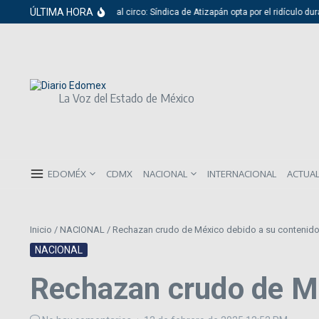
Saltar al contenido
ÚLTIMA HORA
Del cabildo al circo: Síndica de Atizapán opta por el ridículo duran
La Voz del Estado de México
EDOMÉX
CDMX
NACIONAL
INTERNACIONAL
ACTUA
Inicio
/
NACIONAL
/
Rechazan crudo de México debido a su contenido 
NACIONAL
Rechazan crudo de Mé