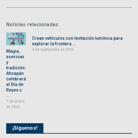
Noticias relacionadas:
Crean vehículos con levitación lumínica para
explorar la frontera ...
4 de septiembre de 2025
Magia,
sonrisas
y
tradición:
Atizapán
celebrará
el Día de
Reyes c
...
7 de enero
de 2026
¡Síguenos!