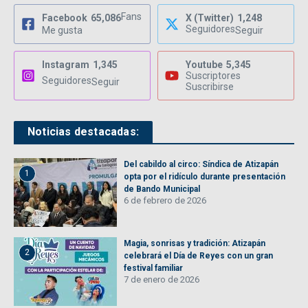
Fans
Facebook
65,086
X (Twitter)
1,248
Seguidores
Me gusta
Seguir
Instagram
1,345
Youtube
5,345
Suscriptores
Seguidores
Seguir
Suscribirse
Noticias destacadas:
Del cabildo al circo: Síndica de Atizapán
1
opta por el ridículo durante presentación
de Bando Municipal
6 de febrero de 2026
Magia, sonrisas y tradición: Atizapán
2
celebrará el Día de Reyes con un gran
festival familiar
7 de enero de 2026