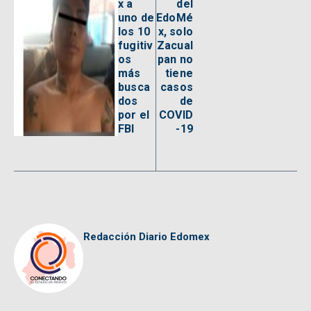
x a
del
uno de
EdoMé
los 10
x, solo
fugitiv
Zacual
os
pan no
más
tiene
busca
casos
dos
de
por el
COVID
FBI
-19
Redacción Diario Edomex