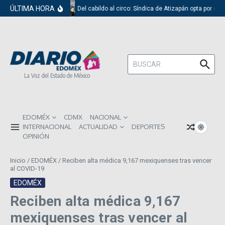
Saltar al contenido
ÚLTIMA HORA
Del cabildo al circo: Síndica de Atizapán opta por el 
Buscar:
La Voz del Estado de México
EDOMÉX
CDMX
NACIONAL
INTERNACIONAL
ACTUALIDAD
DEPORTES
OPINIÓN
Inicio
/
EDOMÉX
/
Reciben alta médica 9,167 mexiquenses tras vencer
al COVID-19
EDOMÉX
Reciben alta médica 9,167
mexiquenses tras vencer al