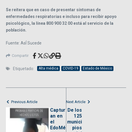
Se reitera que en caso de presentar síntomas de
enfermedades respiratorias e incluso para recibir apoyo
psicológico, la línea 800 900 32 00 está al servicio de la
población.
Fuente: AsÍ Sucede
Compartir
Etiquetado:
Alta médica
COVID-19
Estado de México
Previous Article
Next Article
Captur
De los
an en
125
el
munici
EdoMé
pios