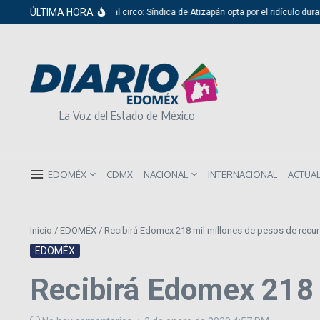
Saltar al contenido
ÚLTIMA HORA
Del cabildo al circo: Síndica de Atizapán opta por el ridículo durante
La Voz del Estado de México
EDOMÉX
CDMX
NACIONAL
INTERNACIONAL
ACTUA
Inicio
/
EDOMÉX
/
Recibirá Edomex 218 mil millones de pesos de recu
EDOMÉX
Recibirá Edomex 218 