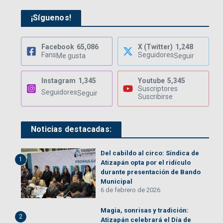
¡Síguenos!
Facebook
65,086
X (Twitter)
1,248
Fans
Seguidores
Me gusta
Seguir
Instagram
1,345
Youtube
5,345
Suscriptores
Seguidores
Seguir
Suscribirse
Noticias destacadas:
Del cabildo al circo: Síndica de
1
Atizapán opta por el ridículo
durante presentación de Bando
Municipal
6 de febrero de 2026
Magia, sonrisas y tradición:
2
Atizapán celebrará el Día de