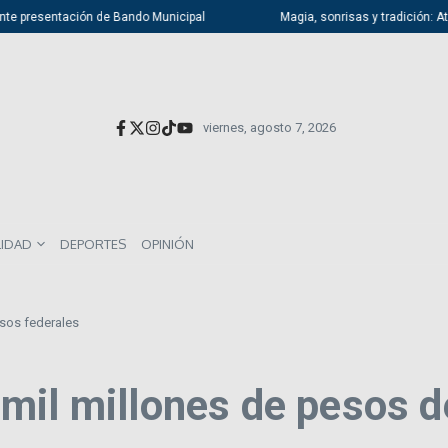
 presentación de Bando Municipal
Magia, sonrisas y tradición: Atizapán
viernes, agosto 7, 2026
LIDAD
DEPORTES
OPINIÓN
rsos federales
mil millones de pesos d