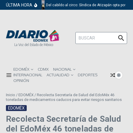
Saltar al contenido
ÚLTIMA HORA
Del cabildo al circo: Síndica de Atizapán opta por el 
Buscar:
La Voz del Estado de México
EDOMÉX
CDMX
NACIONAL
INTERNACIONAL
ACTUALIDAD
DEPORTES
OPINIÓN
Inicio
/
EDOMÉX
/
Recolecta Secretaría de Salud del EdoMéx 46
toneladas de medicamentos caducos para evitar riesgos sanitarios
EDOMÉX
Recolecta Secretaría de Salud
del EdoMéx 46 toneladas de