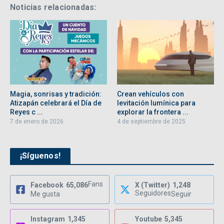
Noticias relacionadas:
Magia, sonrisas y tradición:
Crean vehículos con
Atizapán celebrará el Día de
levitación lumínica para
Reyes c ...
explorar la frontera ...
7 de enero de 2026
4 de septiembre de 2025
¡Síguenos!
Fans
Facebook
65,086
X (Twitter)
1,248
Seguidores
Me gusta
Seguir
Instagram
1,345
Youtube
5,345