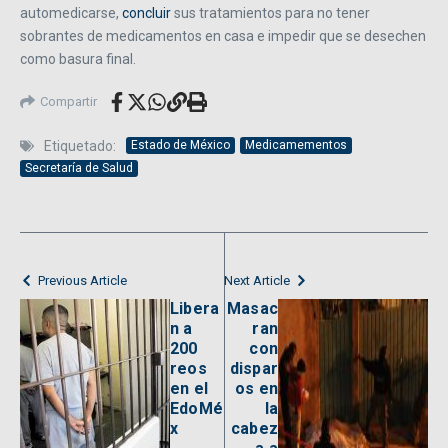
automedicarse,
concluir
sus tratamientos para no tener
sobrantes de medicamentos en casa e impedir que se desechen
como basura final.
Compartir
Etiquetado:
Estado de México
Medicamementos
Secretaría de Salud
Previous Article
Next Article
Libera
Masac
n a
ran
200
con
reos
dispar
en el
os en
EdoMé
la
x
cabez