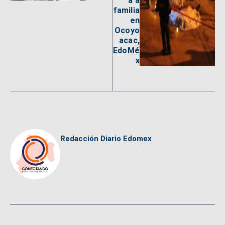
a a
familia
en
Ocoyo
acac,
EdoMé
x
Redacción Diario Edomex