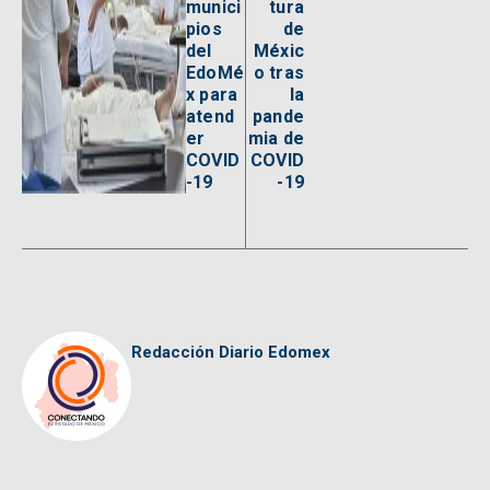
munici
tura
pios
de
del
Méxic
EdoMé
o tras
x para
la
atend
pande
er
mia de
COVID
COVID
-19
-19
Redacción Diario Edomex