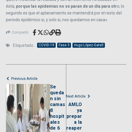
ésta,
porque las epidemias no se paran de un día para otr
o; lo
segundo es que el aplanamiento se mantendrá por el resto del
periodo epidémico si, y solo si, nos quedamos en casa».
Compartir
Etiquetado:
COVID-19
Fase 3
Hugo López-Gatell
Previous Article
Se
queda
Next Article
n sin
camas
AMLO
8
ya
hospit
prepar
ales
a la
de 6
reaper