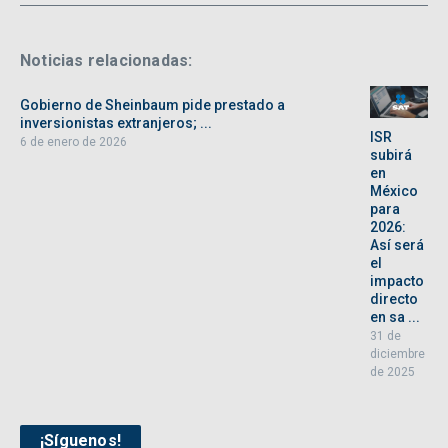
Noticias relacionadas:
Gobierno de Sheinbaum pide prestado a
inversionistas extranjeros; ...
ISR
6 de enero de 2026
subirá
en
México
para
2026:
Así será
el
impacto
directo
en sa ...
31 de
diciembre
de 2025
¡Síguenos!