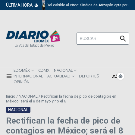
Saltar al contenido
ÚLTIMA HORA
Del cabildo al circo: Síndica de Atizapán opta por el 
Buscar:
La Voz del Estado de México
EDOMÉX
CDMX
NACIONAL
INTERNACIONAL
ACTUALIDAD
DEPORTES
OPINIÓN
Inicio
/
NACIONAL
/
Rectifican la fecha de pico de contagios en
México; será el 8 de mayo y no el 6
NACIONAL
Rectifican la fecha de pico de
contagios en México; será el 8