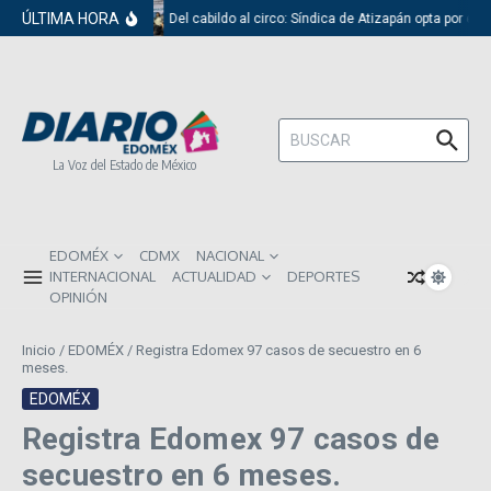
Saltar al contenido
ÚLTIMA HORA
Del cabildo al circo: Síndica de Atizapán opta por el 
Buscar:
La Voz del Estado de México
EDOMÉX
CDMX
NACIONAL
INTERNACIONAL
ACTUALIDAD
DEPORTES
OPINIÓN
Inicio
/
EDOMÉX
/
Registra Edomex 97 casos de secuestro en 6
meses.
EDOMÉX
Registra Edomex 97 casos de
secuestro en 6 meses.