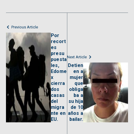
Previous Article
Por
recort
es
presu
Next Article
puesta
les,
Detien
Edome
en a
x
mujer
cierra
que
dos
obliga
casas
ba a
del
su hija
migra
de 10
nte en
años a
EU.
bailar.