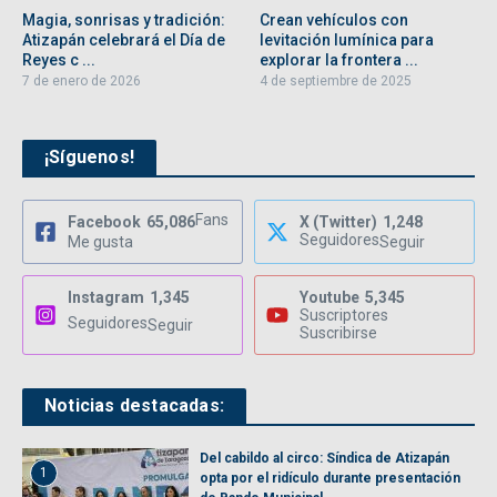
Magia, sonrisas y tradición:
Crean vehículos con
Atizapán celebrará el Día de
levitación lumínica para
Reyes c ...
explorar la frontera ...
7 de enero de 2026
4 de septiembre de 2025
¡Síguenos!
Fans
Facebook
65,086
X (Twitter)
1,248
Seguidores
Me gusta
Seguir
Instagram
1,345
Youtube
5,345
Suscriptores
Seguidores
Seguir
Suscribirse
Noticias destacadas:
Del cabildo al circo: Síndica de Atizapán
1
opta por el ridículo durante presentación