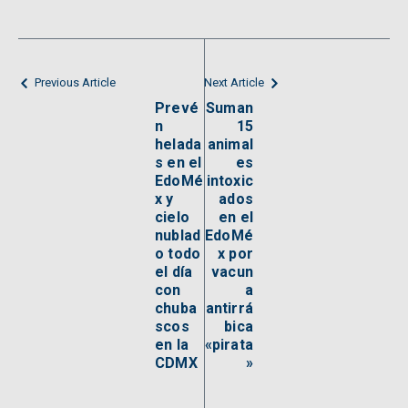
Previous Article
Next Article
Prevé
Suman
n
15
helada
animal
s en el
es
EdoMé
intoxic
x y
ados
cielo
en el
nublad
EdoMé
o todo
x por
el día
vacun
con
a
chuba
antirrá
scos
bica
en la
«pirata
CDMX
»