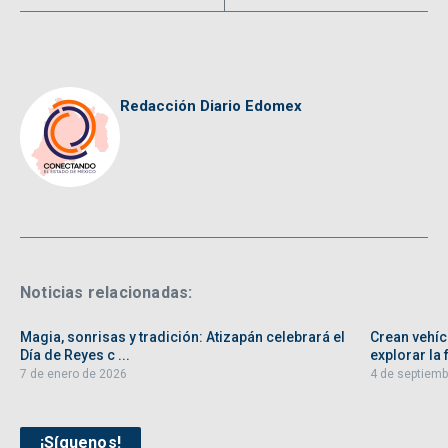
Redacción Diario Edomex
Noticias relacionadas:
Magia, sonrisas y tradición: Atizapán celebrará el
Crean vehíc
Día de Reyes c ...
explorar la f
7 de enero de 2026
4 de septiemb
¡Síguenos!