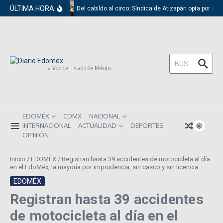
Saltar al contenido
ÚLTIMA HORA
Del cabildo al circo: Síndica de Atizapán opta por el 
Buscar:
La Voz del Estado de México
EDOMÉX
CDMX
NACIONAL
INTERNACIONAL
ACTUALIDAD
DEPORTES
OPINIÓN
Inicio
/
EDOMÉX
/
Registran hasta 39 accidentes de motocicleta al día
en el EdoMéx; la mayoría por imprudencia, sin casco y sin licencia
EDOMÉX
Registran hasta 39 accidentes
de motocicleta al día en el