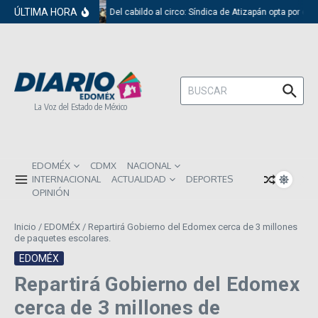
Saltar al contenido
ÚLTIMA HORA
Del cabildo al circo: Síndica de Atizapán opta por el 
Buscar:
La Voz del Estado de México
EDOMÉX
CDMX
NACIONAL
INTERNACIONAL
ACTUALIDAD
DEPORTES
OPINIÓN
Inicio
/
EDOMÉX
/
Repartirá Gobierno del Edomex cerca de 3 millones
de paquetes escolares.
EDOMÉX
Repartirá Gobierno del Edomex
cerca de 3 millones de