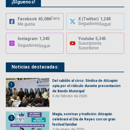
¡Síguenos!
Fans
Facebook
65,086
X (Twitter)
1,248
Seguidores
Me gusta
Seguir
Instagram
1,345
Youtube
5,345
Suscriptores
Seguidores
Seguir
Suscribirse
Noticias destacadas:
Del cabildo al circo: Síndica de Atizapán
1
opta por el ridículo durante presentación
de Bando Municipal
6 de febrero de 2026
Magia, sonrisas y tradición: Atizapán
2
celebrará el Día de Reyes con un gran
festival familiar
7 de enero de 2026