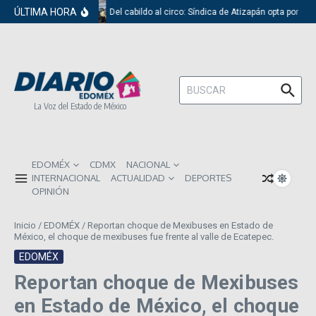
Saltar al contenido
ÚLTIMA HORA
Del cabildo al circo: Síndica de Atizapán opta por el 
Buscar:
La Voz del Estado de México
EDOMÉX
CDMX
NACIONAL
INTERNACIONAL
ACTUALIDAD
DEPORTES
OPINIÓN
Inicio
/
EDOMÉX
/
Reportan choque de Mexibuses en Estado de
México, el choque de mexibuses fue frente al valle de Ecatepec.
EDOMÉX
Reportan choque de Mexibuses
en Estado de México, el choque