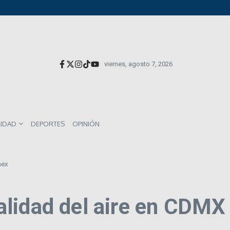
versionistas extranjeros; emite nueva deuda externa
el impacto directo en salarios y precios
munes entre los mexicanos
viernes, agosto 7, 2026
LIDAD
DEPORTES
OPINIÓN
mex
alidad del aire en CDM