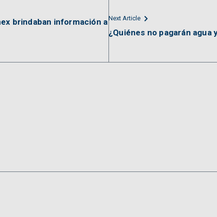
Next Article
mex brindaban información a
¿Quiénes no pagarán agua 