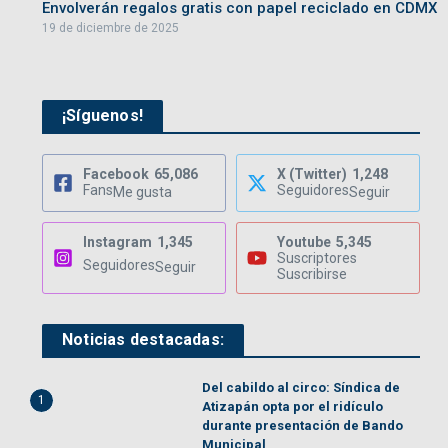
Envolverán regalos gratis con papel reciclado en CDMX
19 de diciembre de 2025
¡Síguenos!
Facebook
65,086
X (Twitter)
1,248
Fans
Seguidores
Me gusta
Seguir
Instagram
1,345
Youtube
5,345
Suscriptores
Seguidores
Seguir
Suscribirse
Noticias destacadas:
Del cabildo al circo: Síndica de
1
Atizapán opta por el ridículo
durante presentación de Bando
Municipal