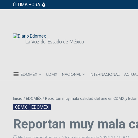
Saltar al contenido
Gobierno de Sheinbaum pide prestado a in
ÚLTIMA HORA
ISR subirá en México para 2026: Así será 
Año Nuevo 2026: Los propósitos más co
La Voz del Estado de México
EDOMÉX
CDMX
NACIONAL
INTERNACIONAL
ACTUA
Inicio
/
EDOMÉX
/
Reportan muy mala calidad del aire en CDMX y Edo
CDMX
EDOMÉX
Reportan muy mala c
No hay comentarios
25 de diciembre de 2024
11:19 AM