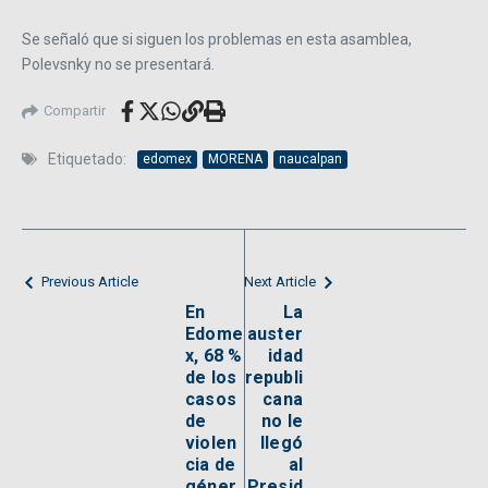
Se señaló que si siguen los problemas en esta asamblea,
Polevsnky no se presentará.
Compartir
Etiquetado:
edomex
MORENA
naucalpan
Previous Article
Next Article
En
La
Edome
auster
x, 68 %
idad
de los
republi
casos
cana
de
no le
violen
llegó
cia de
al
géner
Presid