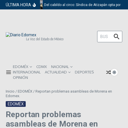
Saltar al contenido
ÚLTIMA HORA
Del cabildo al circo: Síndica de Atizapán opta por el 
Buscar:
La Voz del Estado de México
EDOMÉX
CDMX
NACIONAL
INTERNACIONAL
ACTUALIDAD
DEPORTES
OPINIÓN
Inicio
/
EDOMÉX
/
Reportan problemas asambleas de Morena en
Edomex.
EDOMÉX
Reportan problemas
asambleas de Morena en