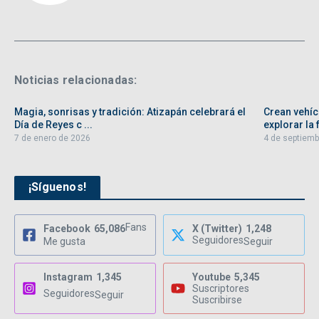
Noticias relacionadas:
Magia, sonrisas y tradición: Atizapán celebrará el
Crean vehíc
Día de Reyes c ...
explorar la f
7 de enero de 2026
4 de septiemb
¡Síguenos!
Fans
Facebook
65,086
X (Twitter)
1,248
Seguidores
Me gusta
Seguir
Instagram
1,345
Youtube
5,345
Suscriptores
Seguidores
Seguir
Suscribirse