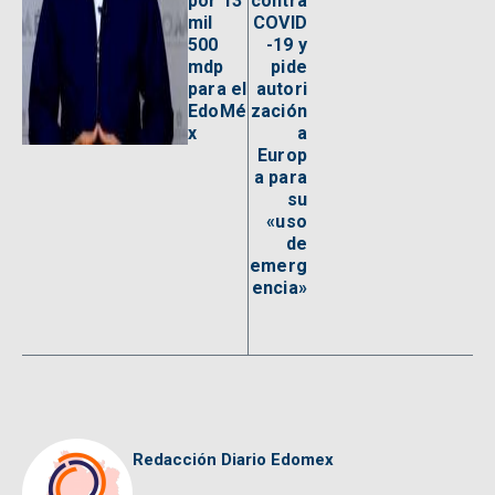
por 13
contra
mil
COVID
500
-19 y
mdp
pide
para el
autori
EdoMé
zación
x
a
Europ
a para
su
«uso
de
emerg
encia»
Redacción Diario Edomex