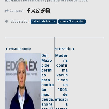
actividades no esenciales y proteger la salud de todos.
Compartir
Etiquetado:
Estado de México
Nueva Normalidad
Previous Article
Next Article
Del
Moder
Mazo
na
pide
confir
permi
ma
so
vacun
para
a con
contra
un
tar
100%
más
de
deuda,
eficaci
ahora
a