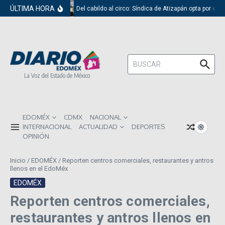
Saltar al contenido
ÚLTIMA HORA
Del cabildo al circo: Síndica de Atizapán opta por el r
Buscar:
La Voz del Estado de México
EDOMÉX
CDMX
NACIONAL
INTERNACIONAL
ACTUALIDAD
DEPORTES
OPINIÓN
Inicio
/
EDOMÉX
/
Reporten centros comerciales, restaurantes y antros
llenos en el EdoMéx
EDOMÉX
Reporten centros comerciales,
restaurantes y antros llenos en