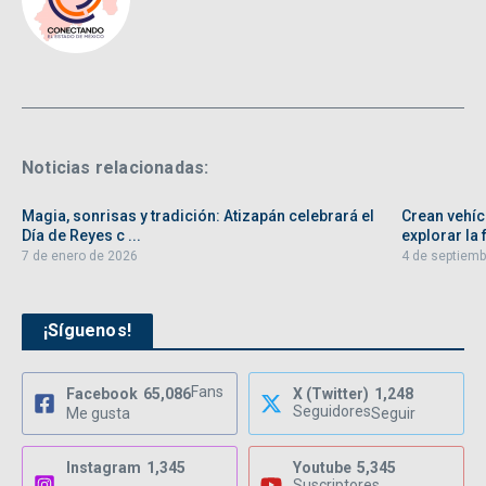
Noticias relacionadas:
Magia, sonrisas y tradición: Atizapán celebrará el
Crean vehíc
Día de Reyes c ...
explorar la f
7 de enero de 2026
4 de septiemb
¡Síguenos!
Fans
Facebook
65,086
X (Twitter)
1,248
Seguidores
Me gusta
Seguir
Instagram
1,345
Youtube
5,345
Suscriptores