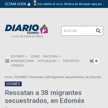
Saltar al contenido
ÚLTIMA HORA
Del cabildo al circo: Síndica de Atizapán opta por el 
Buscar:
La Voz del Estado de México
EDOMÉX
CDMX
NACIONAL
INTERNACIONAL
ACTUALIDAD
DEPORTES
OPINIÓN
Inicio
/
EDOMÉX
/
Rescatan a 38 migrantes secuestrados, en Edoméx
EDOMÉX
Rescatan a 38 migrantes
secuestrados, en Edoméx