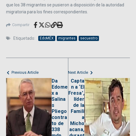
que los 38 migrantes se pusieron a disposición de la autoridad
migratoria para los fines correspondientes.
Compartir
Etiquetado:
EdoMÉX
migrantes
secuestro
Previous Article
Next Article
Da
Capta
Edome
n a ‘El
x a
Fresa’,
Salina
líder
s
de la
Pliego
Famili
contra
a
to de
Micho
338
acana,
mdp
durant