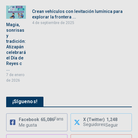
Crean vehículos con levitación lumínica para
explorar la frontera ...
4 de septiembre de 2025
Magia,
sonrisas
y
tradición:
Atizapán
celebrará
el Día de
Reyes c
...
7 de enero
de 2026
¡Síguenos!
Fans
Facebook
65,086
X (Twitter)
1,248
Seguidores
Me gusta
Seguir