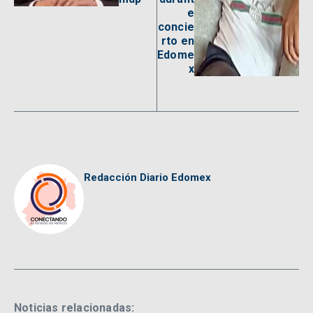
e
concie
rto en
Edome
x
Redacción Diario Edomex
Noticias relacionadas: