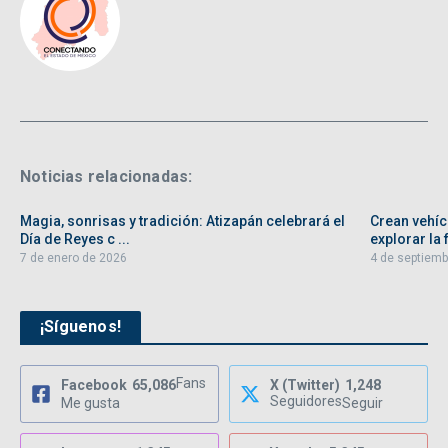
Noticias relacionadas:
Magia, sonrisas y tradición: Atizapán celebrará el
Crean vehíc
Día de Reyes c ...
explorar la f
7 de enero de 2026
4 de septiemb
¡Síguenos!
Fans
Facebook
65,086
X (Twitter)
1,248
Seguidores
Me gusta
Seguir