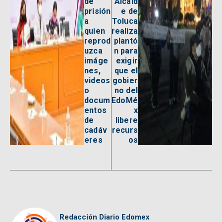
de
Alcald
prisión
e de
a
Toluca
quien
realiza
reprod
plantó
uzca
n para
imáge
exigir
nes,
que el
videos
gobier
o
no del
docum
EdoMé
entos
x
de
libere
cadáv
recurs
eres
os
Redacción Diario Edomex