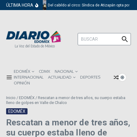
Saltar al contenido
ÚLTIMA HORA
Del cabildo al circo: Síndica de Atizapán opta por el 
Buscar:
La Voz del Estado de México
EDOMÉX
CDMX
NACIONAL
INTERNACIONAL
ACTUALIDAD
DEPORTES
OPINIÓN
Inicio
/
EDOMÉX
/
Rescatan a menor de tres años, su cuerpo estaba
lleno de golpes en Valle de Chalco
EDOMÉX
Rescatan a menor de tres años,
su cuerpo estaba lleno de