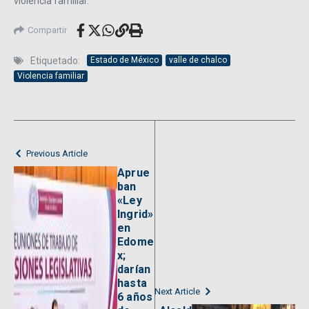
violencia familiar.
Compartir
Etiquetado:
Estado de México
valle de chalco
Violencia familiar
Previous Article
Aprue
ban
«Ley
Ingrid»
en
Edome
x;
darían
hasta
Next Article
6 años