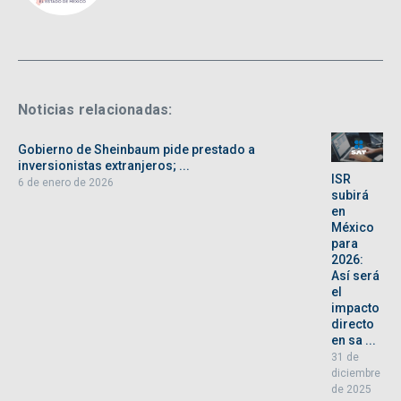
Noticias relacionadas:
Gobierno de Sheinbaum pide prestado a
inversionistas extranjeros; ...
ISR
6 de enero de 2026
subirá
en
México
para
2026:
Así será
el
impacto
directo
en sa ...
31 de
diciembre
de 2025