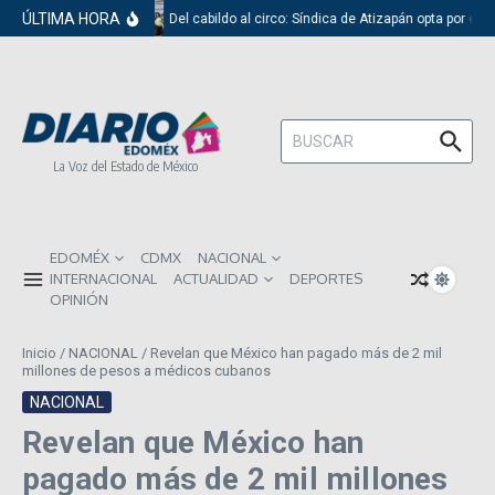
Saltar al contenido
ÚLTIMA HORA
Del cabildo al circo: Síndica de Atizapán opta por el 
Buscar:
La Voz del Estado de México
EDOMÉX
CDMX
NACIONAL
INTERNACIONAL
ACTUALIDAD
DEPORTES
OPINIÓN
Inicio
/
NACIONAL
/
Revelan que México han pagado más de 2 mil
millones de pesos a médicos cubanos
NACIONAL
Revelan que México han
pagado más de 2 mil millones