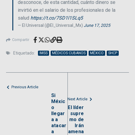
desconoce, de esta cantidad, cuánto dinero se
invirtió en el salario de los profesionales de la
salud
https://t.co/7SD1l1SLq5
— El Universal (@El_Universal_Mx)
June 17, 2025
Compartir
Etiquetado:
IMSS
MÉDICOS CUBANOS
MÉXICO
SHCP
Previous Article
Si
Next Article
Méxic
o
El líder
llegar
supre
a a
mo de
atacar
Irán
a
amena