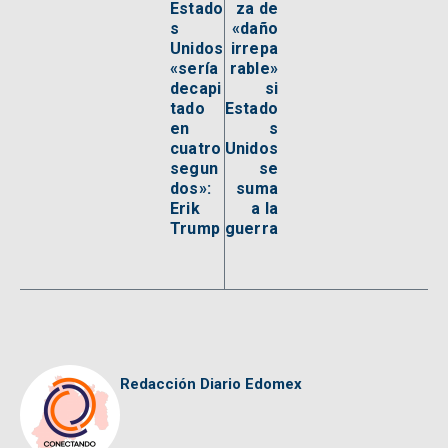
Estado
za de
s
«daño
Unidos
irrepa
«sería
rable»
decapi
si
tado
Estado
en
s
cuatro
Unidos
segun
se
dos»:
suma
Erik
a la
Trump
guerra
Redacción Diario Edomex