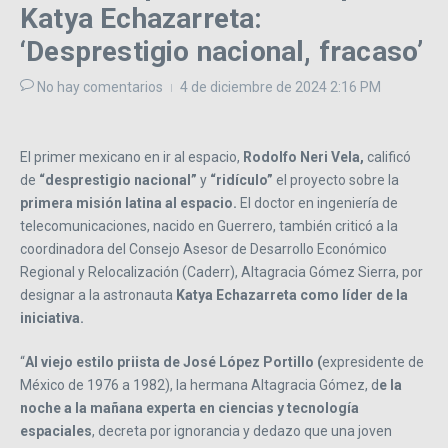
Katya Echazarreta:
‘Desprestigio nacional, fracaso’
No hay comentarios
4 de diciembre de 2024
2:16 PM
El primer mexicano en ir al espacio,
Rodolfo Neri Vela,
calificó
de
“desprestigio nacional”
y
“ridículo”
el proyecto sobre la
primera misión latina al espacio.
El doctor en ingeniería de
telecomunicaciones, nacido en Guerrero, también criticó a la
coordinadora del Consejo Asesor de Desarrollo Económico
Regional y Relocalización (Caderr), Altagracia Gómez Sierra, por
designar a la astronauta
Katya Echazarreta como líder de la
iniciativa.
“
Al viejo estilo priista de José López Portillo (
expresidente de
México de 1976 a 1982), la hermana Altagracia Gómez, d
e la
noche a la mañana experta en ciencias y tecnología
espaciales
, decreta por ignorancia y dedazo que una joven