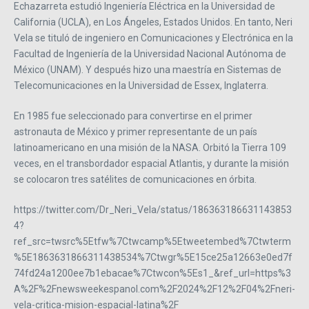
Echazarreta estudió Ingeniería Eléctrica en la Universidad de
California (UCLA), en Los Ángeles, Estados Unidos. En tanto, Neri
Vela se tituló de ingeniero en Comunicaciones y Electrónica en la
Facultad de Ingeniería de la Universidad Nacional Autónoma de
México (UNAM). Y después hizo una maestría en Sistemas de
Telecomunicaciones en la Universidad de Essex, Inglaterra.
En 1985 fue seleccionado para convertirse en el primer
astronauta de México y primer representante de un país
latinoamericano en una misión de la NASA. Orbitó la Tierra 109
veces, en el transbordador espacial Atlantis, y durante la misión
se colocaron tres satélites de comunicaciones en órbita.
https://twitter.com/Dr_Neri_Vela/status/186363186631143853
4?
ref_src=twsrc%5Etfw%7Ctwcamp%5Etweetembed%7Ctwterm
%5E1863631866311438534%7Ctwgr%5E15ce25a12663e0ed7f
74fd24a1200ee7b1ebacae%7Ctwcon%5Es1_&ref_url=https%3
A%2F%2Fnewsweekespanol.com%2F2024%2F12%2F04%2Fneri-
vela-critica-mision-espacial-latina%2F