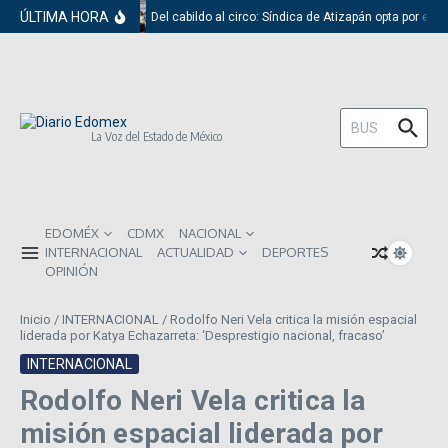
Saltar al contenido
ÚLTIMA HORA
Del cabildo al circo: Síndica de Atizapán opta por el r
Buscar:
La Voz del Estado de México
EDOMÉX
CDMX
NACIONAL
INTERNACIONAL
ACTUALIDAD
DEPORTES
OPINIÓN
Inicio
/
INTERNACIONAL
/
Rodolfo Neri Vela critica la misión espacial
liderada por Katya Echazarreta: ‘Desprestigio nacional, fracaso’
INTERNACIONAL
Rodolfo Neri Vela critica la
misión espacial liderada por