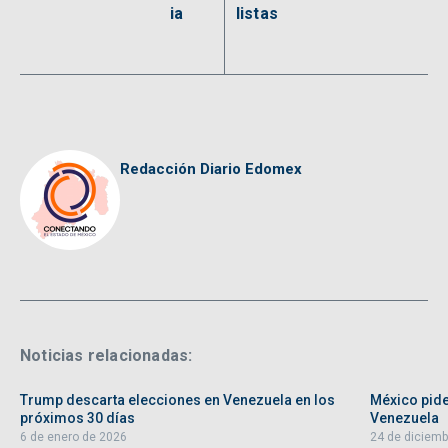
ia
listas
Redacción Diario Edomex
Noticias relacionadas:
Trump descarta elecciones en Venezuela en los
México pide
próximos 30 días
Venezuela
6 de enero de 2026
24 de diciemb