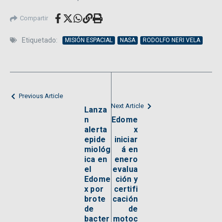
Compartir
Etiquetado:
MISIÓN ESPACIAL
NASA
RODOLFO NERI VELA
Previous Article
Next Article
Lanza
n
Edome
alerta
x
epide
iniciar
miológ
á en
ica en
enero
el
evalua
Edome
ción y
x por
certifi
brote
cación
de
de
bacter
motoc