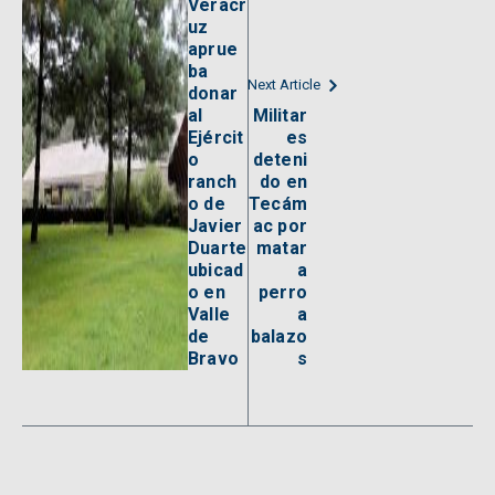
Veracr
uz
aprue
ba
Next Article
donar
al
Militar
Ejércit
es
o
deteni
ranch
do en
o de
Tecám
Javier
ac por
Duarte
matar
ubicad
a
o en
perro
Valle
a
de
balazo
Bravo
s