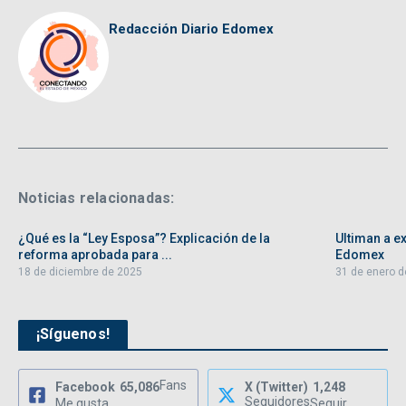
Redacción Diario Edomex
Noticias relacionadas:
¿Qué es la “Ley Esposa”? Explicación de la
Ultiman a ex
reforma aprobada para ...
Edomex
18 de diciembre de 2025
31 de enero d
¡Síguenos!
Fans
Facebook
65,086
X (Twitter)
1,248
Seguidores
Me gusta
Seguir