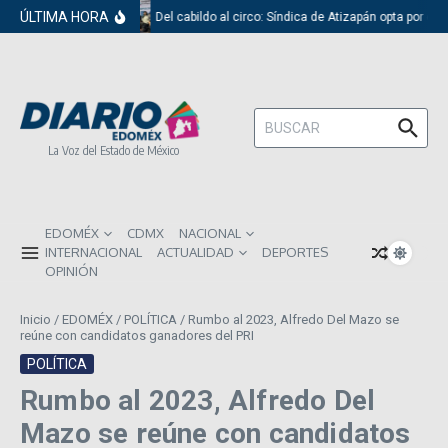
Saltar al contenido
ÚLTIMA HORA
Del cabildo al circo: Síndica de Atizapán opta por el 
Buscar:
La Voz del Estado de México
EDOMÉX
CDMX
NACIONAL
INTERNACIONAL
ACTUALIDAD
DEPORTES
OPINIÓN
Inicio
/
EDOMÉX
/
POLÍTICA
/
Rumbo al 2023, Alfredo Del Mazo se
reúne con candidatos ganadores del PRI
POLÍTICA
Rumbo al 2023, Alfredo Del
Mazo se reúne con candidatos