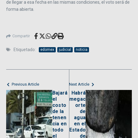
de llegar a esa fecha en las mismas condiciones, el voto será de
forma abierta.
Compartir
Etiquetado:
edomex
judicial
noticia
Previous Article
Next Article
Bajará
Habrá
el
megac
costo
orte
de la
de
tenen
agua
cia en
en el
todo
Estado
el
de