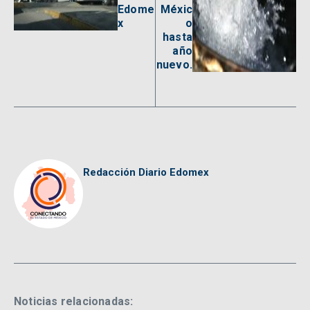
Edome
Méxic
x
o
hasta
año
nuevo.
Redacción Diario Edomex
Noticias relacionadas: