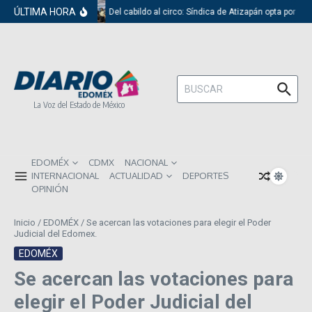
Saltar al contenido
ÚLTIMA HORA
Del cabildo al circo: Síndica de Atizapán opta por el 
Buscar:
La Voz del Estado de México
EDOMÉX
CDMX
NACIONAL
INTERNACIONAL
ACTUALIDAD
DEPORTES
OPINIÓN
Inicio
/
EDOMÉX
/
Se acercan las votaciones para elegir el Poder
Judicial del Edomex.
EDOMÉX
Se acercan las votaciones para
elegir el Poder Judicial del