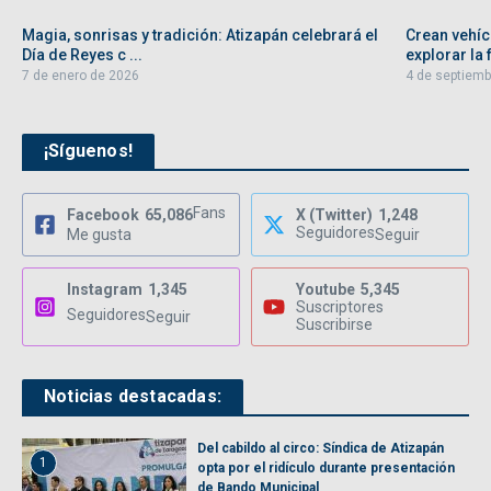
Magia, sonrisas y tradición: Atizapán celebrará el
Crean vehíc
Día de Reyes c ...
explorar la f
7 de enero de 2026
4 de septiemb
¡Síguenos!
Fans
Facebook
65,086
X (Twitter)
1,248
Seguidores
Me gusta
Seguir
Instagram
1,345
Youtube
5,345
Suscriptores
Seguidores
Seguir
Suscribirse
Noticias destacadas:
Del cabildo al circo: Síndica de Atizapán
1
opta por el ridículo durante presentación
de Bando Municipal